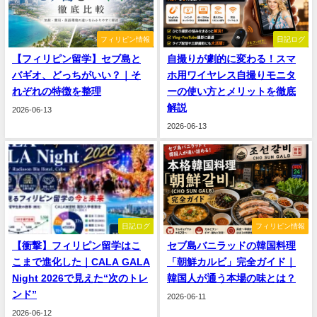
フィリピン情報
日記ログ
【フィリピン留学】セブ島と
自撮りが劇的に変わる！スマ
バギオ、どっちがいい？｜そ
ホ用ワイヤレス自撮りモニタ
れぞれの特徴を整理
ーの使い方とメリットを徹底
解説
2026-06-13
2026-06-13
日記ログ
フィリピン情報
【衝撃】フィリピン留学はこ
セブ島バニラッドの韓国料理
こまで進化した｜CALA GALA
「朝鮮カルビ」完全ガイド｜
Night 2026で見えた“次のトレ
韓国人が通う本場の味とは？
ンド”
2026-06-11
2026-06-12