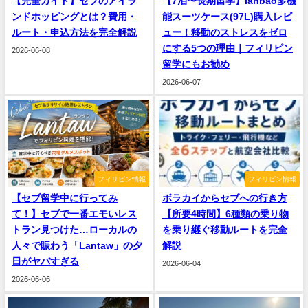
【完全ガイド】セブのアイラ
【7泊〜長期留学】lanbao多機
ンドホッピングとは？費用・
能スーツケース(97L)購入レビ
ルート・申込方法を完全解説
ュー！移動のストレスをゼロ
にする5つの理由｜フィリピン
2026-06-08
留学にもお勧め
2026-06-07
フィリピン情報
フィリピン情報
【セブ留学中に行ってみ
ボラカイからセブへの行き方
て！】セブで一番エモいレス
【所要4時間】6種類の乗り物
トラン見つけた…ローカルの
を乗り継ぐ移動ルートを完全
人々で賑わう「Lantaw」の夕
解説
日がヤバすぎる
2026-06-04
2026-06-06