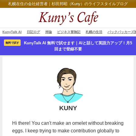
札幌在住の会社経営者｜杉田邦昭（Kuny）のライフスタイルブログ
KunyTalk AI
日記ログ
持論
ビジネス冒険記
札幌の生活
バックパッカーズ
KunyTalk AI 無料で試せます｜AIと話して英語力アップ！月5
無料で試す
回まで登録不要
KUNY
Hi there! You can't make an omelet without breaking
eggs. I keep trying to make contribution globally to