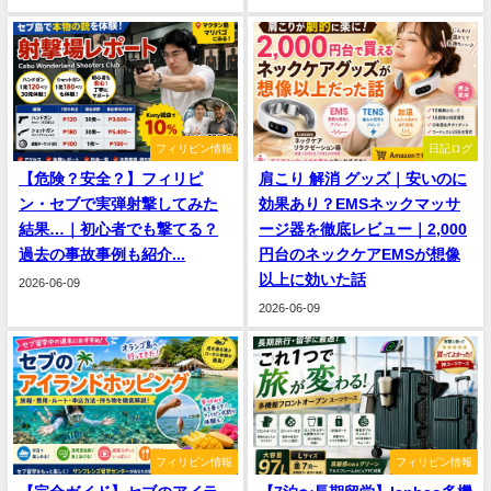
フィリピン情報
日記ログ
【危険？安全？】フィリピ
肩こり 解消 グッズ｜安いのに
ン・セブで実弾射撃してみた
効果あり？EMSネックマッサ
結果…｜初心者でも撃てる？
ージ器を徹底レビュー｜2,000
過去の事故事例も紹介...
円台のネックケアEMSが想像
以上に効いた話
2026-06-09
2026-06-09
フィリピン情報
フィリピン情報