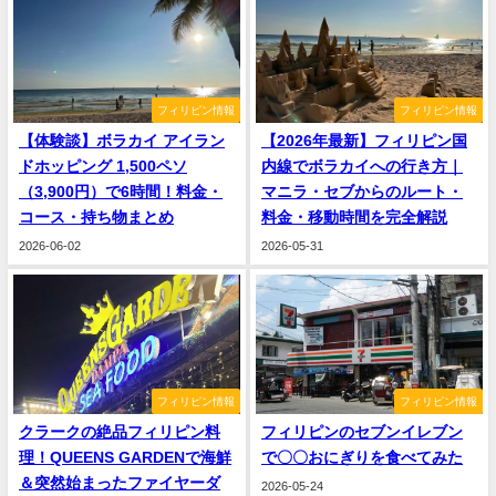
フィリピン情報
フィリピン情報
【体験談】ボラカイ アイラン
【2026年最新】フィリピン国
ドホッピング 1,500ペソ
内線でボラカイへの行き方｜
（3,900円）で6時間！料金・
マニラ・セブからのルート・
コース・持ち物まとめ
料金・移動時間を完全解説
2026-06-02
2026-05-31
フィリピン情報
フィリピン情報
クラークの絶品フィリピン料
フィリピンのセブンイレブン
理！QUEENS GARDENで海鮮
で〇〇おにぎりを食べてみた
＆突然始まったファイヤーダ
2026-05-24