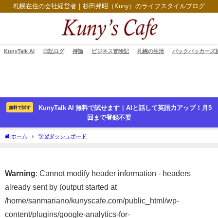
札幌在住の会社経営者｜杉田邦昭（Kuny）のライフスタイルブログ
KunyTalk AI
日記ログ
持論
ビジネス冒険記
札幌の生活
バックパッカーズ
KunyTalk AI 無料で試せます｜AIと話して英語力アップ！月5
無料で試す
回まで登録不要
ホーム
学習ダッシュボード
Warning
: Cannot modify header information - headers
already sent by (output started at
/home/sanmariano/kunyscafe.com/public_html/wp-
content/plugins/google-analytics-for-