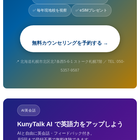
✅ 毎年現地校を視察
✅ eSIMプレゼント
無料カウンセリングを予約する →
📍 北海道札幌市北区北7条西5-6-1 ストーク札幌7階 ／ TEL: 050-
5357-9587
AI英会話
KunyTalk AI で英語力をアップしよう
AIと自由に英会話・フィードバック付き。
月5回まで登録不要で無料体験できます。