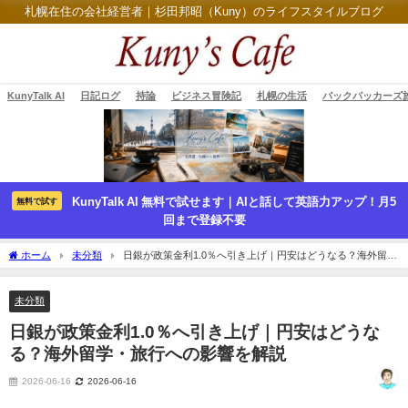
札幌在住の会社経営者｜杉田邦昭（Kuny）のライフスタイルブログ
KunyTalk AI
日記ログ
持論
ビジネス冒険記
札幌の生活
バックパッカーズ
KunyTalk AI 無料で試せます｜AIと話して英語力アップ！月5
無料で試す
回まで登録不要
ホーム
未分類
日銀が政策金利1.0％へ引き上げ｜円安はどうなる？海外留
学・旅行への影響を解説
未分類
日銀が政策金利1.0％へ引き上げ｜円安はどうな
る？海外留学・旅行への影響を解説
2026-06-16
2026-06-16