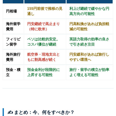
155円前後で推移の見
利上げ継続で緩やかな円
円相場
通し
高方向の可能性
海外留学
円安継続で高止まり
円高転換があれば負担軽
費用
（特に欧米）
減の可能性
フィリピ
ペソは比較的安定。
英語力取得の効率の良さ
ン留学
コスパ優位が継続
で引き続き注目
海外旅行
航空券・現地支出と
円安緩和があれば旅行し
費用
もに割高感が続く
やすい環境へ
預金・積
預金金利が段階的に
旅行・留学の積立が効率
立
上昇する可能性
よく増える可能性
✍️ まとめ：今、何をすべきか？