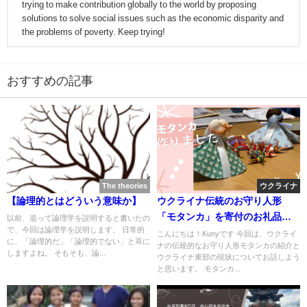
trying to make contribution globally to the world by proposing
solutions to solve social issues such as the economic disparity and
the problems of poverty. Keep trying!
おすすめの記事
The theories
ウクライナ
【論理的とはどういう意味か】
ウクライナ伝統のお守り人形
「モタンカ」を寄付のお礼品の
以前、追って論理学を説明すると書いたの
で、今回は論理学を説明します。 日常的
ために作りました
こんにちは！Kunyです 今回は、ウクライ
に、「論理的だ」「論理的でない」と耳に
ナの伝統的なお守り人形モタンカの紹介と
しますよね。 そもそも、論...
ウクライナ東部の現状についてお話しよう
と思います。 モタンカ...