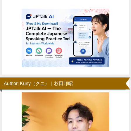
Author: Kuny（クニ）｜杉田邦昭