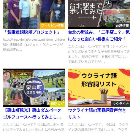
フィリピン情報
台湾情報
「貧困連鎖脱却プロジェクト」
台北の街並み、「二手店...？」気
になった面白い看板をご紹介！
https://readyfor.jp/projects/mindoro_children
貧困連鎖脱却プロジェクト 私とコージが
こんにちは！Kunyです 西門（シーメン）
現地調査の...
から台北駅まで歩きながら動画を取ってみ
ました。 動画の中で、看板や漢字につい
て触れているのですが、...
日記ログ
ウクライナ
【栗山町観光】栗山ダムパーク
ウクライナ語の形容詞音声付き
ゴルフコースへ行ってみまし
リスト
た！農業機械や野菜収穫も堪
こんにちは！Kunyです 今回は栗山町へ遊
こんにちは！Kunyです。 今回は、ウクラ
びに行ってみました♪ 栗山町は札幌から車
イナ語の形容詞を学びましょう。 ウクラ
能！