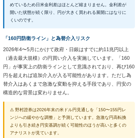
めているため日米金利差はほとんど縮まりません。金利差が
開いた状態が続く限り、円が大きく買われる展開にはなりに
くいのです。
「160円防衛ライン」と為替介入リスク
2026年4〜5月にかけて政府・日銀はすでに約11兆円以上
（過去最大規模）の円買い介入を実施しています。「160
円」が事実上の防衛ラインとして意識されており、再び160
円を超えれば追加介入が入る可能性があります。ただし為
替介入はあくまで急激な変動を抑える手段であり、円安の
構造的な背景は変わりません。
⚠️ 野村證券は2026年末の米ドル円見通しを「150〜155円レ
ンジへの緩やかな調整」と予測しています。急激な円高転換
よりも引き続き円安基調が続く可能性のほうが高いと多くの
アナリストが見ています。