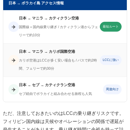
日本 → ボラカイ島 アクセス情報
日本 → マニラ → カティクラン空港
✈️
最短ルート
国際線＋国内線乗り継ぎ / カティクラン港からフェ
リーで約10分
日本 → マニラ → カリボ国際空港
✈️
LCCに強い
カリボ空港はLCCが多く安い場合も / バスで約2時
間、フェリーで約30分
日本 → セブ → カティクラン空港
✈️
周遊向け
セブ経由でボラカイと組み合わせる旅程も人気
ただ、注意しておきたいのはLCCの乗り継ぎリスクです。
フィリピン国内線は天候やオペレーションの関係で遅延が
発生することがあります。乗り継ぎ時間に余裕を持って計