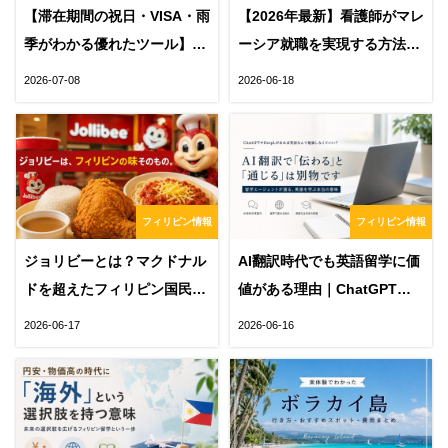
【滞在期間の祝日・VISA・雨
【2026年最新】看護師がマレ
季がわかる優れたツール】フ
ーシア就職を実現する方法｜
ィリピン滞在日数カレンダー
必要な英語力・求人の探し
2026-07-08
2026-06-18
方・セブ留学まで解説
フィリピン情報
フィリピン情報
ジョリビーとは？マクドナル
AI翻訳時代でも英語留学に価
ドを超えたフィリピン国民食
値がある理由｜ChatGPTや
の秘密
DeepLでは得られない「通じ
2026-06-17
2026-06-16
る力」とは