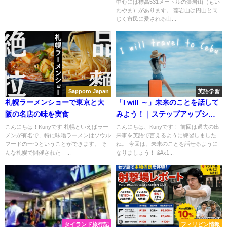
中心には標高531メートルの藻岩山（もい
ル】
景！
わやま）があります。 藻岩山は円山と同
じく市民に愛される山...
Sapporo Japan
英語学習
札幌ラーメンショーで東京と大
「I will ～」未来のことを話して
阪の名店の味を実食
みよう！｜ステップアップシリ
ーズ(3/5)
こんにちは！Kunyです 札幌といえばラー
こんにちは、Kunyです！ 前回は過去の出
メンが有名で、特に味噌ラーメンはソウル
来事を英語で言えるように練習しました
フードの一つということができます。 そ
ね。 今回は、未来のことを話せるように
んな札幌で開催された「...
なりましょう！ &#x1...
タイランド旅行記
フィリピン情報