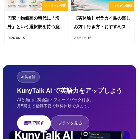
フィリピン情報
フィリピン情報
円安・物価高の時代に「海
【実体験】ボラカイ島の楽し
外」という選択肢を持つ意味
み方｜行き方・おすすめスポ
｜英語力とフィリピン留学が
ット・費用をまとめて紹介
2026-06-15
2026-06-15
未来を変える
AI英会話
KunyTalk AI で英語力をアップしよう
AIと自由に英会話・フィードバック付き。
月5回まで登録不要で無料体験できます。
無料で試す
プランを見る