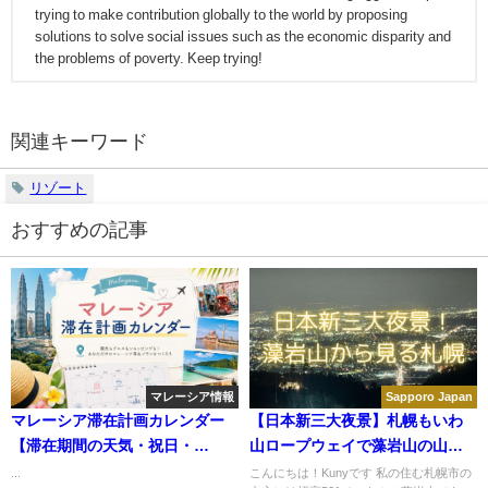
trying to make contribution globally to the world by proposing
solutions to solve social issues such as the economic disparity and
the problems of poverty. Keep trying!
関連キーワード
リゾート
おすすめの記事
マレーシア情報
Sapporo Japan
マレーシア滞在計画カレンダー
【日本新三大夜景】札幌もいわ
【滞在期間の天気・祝日・
山ロープウェイで藻岩山の山頂
VISA・雨季がわかる優れたツー
へ、日本海まで続く札幌の夜
...
こんにちは！Kunyです 私の住む札幌市の