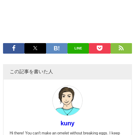
LINE
この記事を書いた人
kuny
Hi there! You can't make an omelet without breaking eggs. I keep