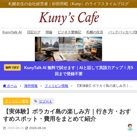
札幌在住の会社経営者｜杉田邦昭（Kuny）のライフスタイルブログ
KunyTalk AI
日記ログ
持論
ビジネス冒険記
札幌の生活
バックパッカーズ
KunyTalk AI 無料で試せます｜AIと話して英語力アップ！月5
無料で試す
回まで登録不要
ホーム
海外情報
フィリピン情報
【実体験】ボラカイ島の楽しみ方｜行
き方・おすすめスポット・費用をまとめて紹介
フィリピン情報
リゾート
【実体験】ボラカイ島の楽しみ方｜行き方・おす
すめスポット・費用をまとめて紹介
2026-06-15
2026-06-16