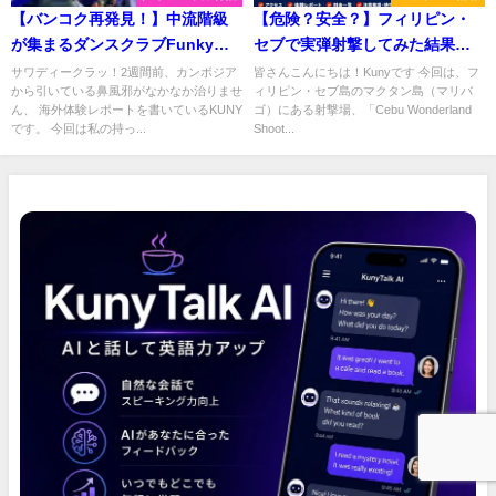
【バンコク再発見！】中流階級
【危険？安全？】フィリピン・
が集まるダンスクラブFunky
セブで実弾射撃してみた結果…
Villa
｜初心者でも撃てる？過去の事
サワディークラッ！2週間前、カンボジア
皆さんこんにちは！Kunyです 今回は、フ
から引いている鼻風邪がなかなか治りませ
ィリピン・セブ島のマクタン島（マリバ
故事例も紹介...
ん、 海外体験レポートを書いているKUNY
ゴ）にある射撃場、「Cebu Wonderland
です。 今回は私の持っ...
Shoot...