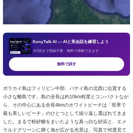
KunyTalk AI — AIと英会話を練習しよう
月5回まで登録不要・無料で体験できます
無料で試す
ボラカイ島はフィリピン中部、パナイ島の北西に位置する
小さな離島です。島の全長は約10km程度とコンパクトなが
ら、その中心にある全長4kmのホワイトビーチは「世界で
最も美しいビーチ」のひとつとして繰り返し選ばれてきま
した。まるで粉砂糖をまいたような真っ白な砂浜と、エメ
ラルドグリーンに輝く海が広がる光景は、写真で何度見て