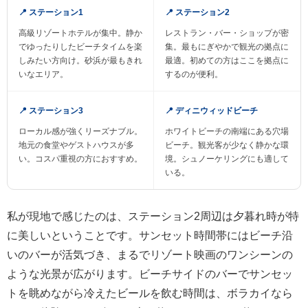
📍 ステーション1
📍 ステーション2
高級リゾートホテルが集中。静か
レストラン・バー・ショップが密
でゆったりしたビーチタイムを楽
集。最もにぎやかで観光の拠点に
しみたい方向け。砂浜が最もきれ
最適。初めての方はここを拠点に
いなエリア。
するのが便利。
📍 ステーション3
📍 ディニウィッドビーチ
ローカル感が強くリーズナブル。
ホワイトビーチの南端にある穴場
地元の食堂やゲストハウスが多
ビーチ。観光客が少なく静かな環
い。コスパ重視の方におすすめ。
境。シュノーケリングにも適して
いる。
私が現地で感じたのは、ステーション2周辺は夕暮れ時が特
に美しいということです。サンセット時間帯にはビーチ沿
いのバーが活気づき、まるでリゾート映画のワンシーンの
ような光景が広がります。ビーチサイドのバーでサンセッ
トを眺めながら冷えたビールを飲む時間は、ボラカイなら