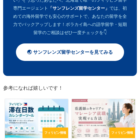
い」そう思ったあなたへ。北海道で唯一のフィリピン留学
専門エージェント
「サンフレンズ留学センター」
では、初
めての海外留学でも安心のサポートで、あなたの留学を全
力でバックアップします！ボラカイ島への語学留学・短期
留学のご相談はぜひ一度チェックを👇
🌏 サンフレンズ留学センターを見てみる
参考になれば嬉しいです！
フィリピン情報
フィリピン情報