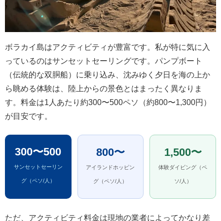
ボラカイ島はアクティビティが豊富です。私が特に気に入
っているのはサンセットセーリングです。パンプボート
（伝統的な双胴船）に乗り込み、沈みゆく夕日を海の上か
ら眺める体験は、陸上からの景色とはまったく異なりま
す。料金は1人あたり約300〜500ペソ（約800〜1,300円）
が目安です。
300〜500
800〜
1,500〜
サンセットセーリン
アイランドホッピン
体験ダイビング（ペ
グ（ペソ/人）
グ（ペソ/人）
ソ/人）
ただ、アクティビティ料金は現地の業者によってかなり差