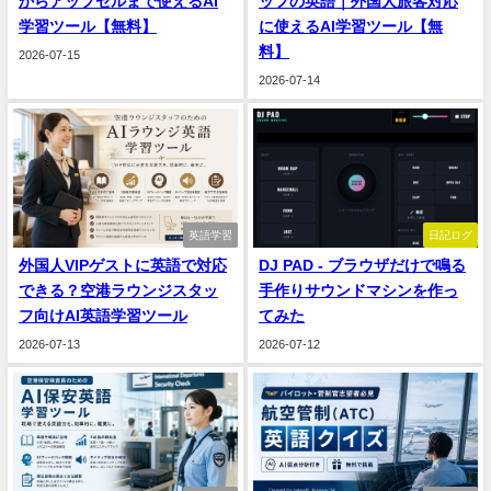
からアップセルまで使えるAI
ッフの英語｜外国人旅客対応
学習ツール【無料】
に使えるAI学習ツール【無
料】
2026-07-15
2026-07-14
英語学習
日記ログ
外国人VIPゲストに英語で対応
DJ PAD - ブラウザだけで鳴る
できる？空港ラウンジスタッ
手作りサウンドマシンを作っ
フ向けAI英語学習ツール
てみた
2026-07-13
2026-07-12