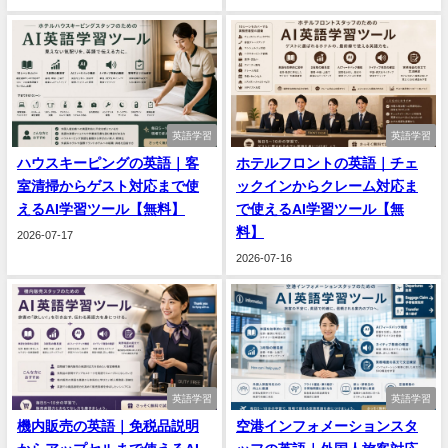
英語学習
英語学習
ハウスキーピングの英語｜客
ホテルフロントの英語｜チェ
室清掃からゲスト対応まで使
ックインからクレーム対応ま
えるAI学習ツール【無料】
で使えるAI学習ツール【無
料】
2026-07-17
2026-07-16
英語学習
英語学習
機内販売の英語｜免税品説明
空港インフォメーションスタ