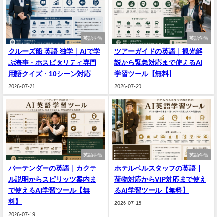
英語学習
英語学習
クルーズ船 英語 独学｜AIで学
ツアーガイドの英語｜観光解
ぶ海事・ホスピタリティ専門
説から緊急対応まで使えるAI
用語クイズ・10シーン対応
学習ツール【無料】
2026-07-21
2026-07-20
英語学習
英語学習
バーテンダーの英語｜カクテ
ホテルベルスタッフの英語｜
ル説明からスピリッツ案内ま
荷物対応からVIP対応まで使え
で使えるAI学習ツール【無
るAI学習ツール【無料】
料】
2026-07-18
2026-07-19