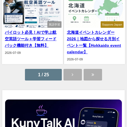
英語学習
Sapporo Japan
パイロット必見！AIで学ぶ航
北海道イベントカレンダー
空英語ツール＋学習フィード
2026｜地図から探せる月別イ
バック機能付き【無料】
ベント一覧【Hokkaido event
calendar】
2026-07-09
2026-07-09
1 / 25