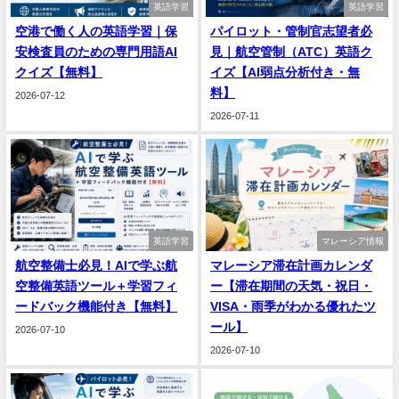
英語学習
英語学習
空港で働く人の英語学習｜保
パイロット・管制官志望者必
安検査員のための専門用語AI
見｜航空管制（ATC）英語ク
クイズ【無料】
イズ【AI弱点分析付き・無
料】
2026-07-12
2026-07-11
英語学習
マレーシア情報
航空整備士必見！AIで学ぶ航
マレーシア滞在計画カレンダ
空整備英語ツール＋学習フィ
ー【滞在期間の天気・祝日・
ードバック機能付き【無料】
VISA・雨季がわかる優れたツ
ール】
2026-07-10
2026-07-10