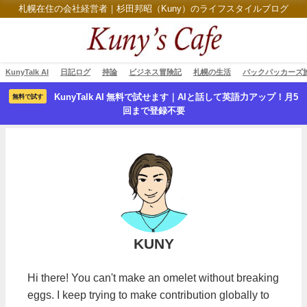
札幌在住の会社経営者｜杉田邦昭（Kuny）のライフスタイルブログ
KunyTalk AI
日記ログ
持論
ビジネス冒険記
札幌の生活
バックパッカーズ
KunyTalk AI 無料で試せます｜AIと話して英語力アップ！月5
無料で試す
回まで登録不要
KUNY
Hi there! You can't make an omelet without breaking
eggs. I keep trying to make contribution globally to