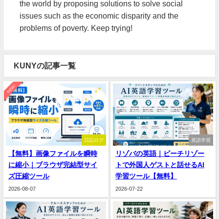
the world by proposing solutions to solve social
issues such as the economic disparity and the
problems of poverty. Keep trying!
KUNYの記事一覧
NEW!
日記ログ
英語学習
【無料】画像ファイルを瞬時
リゾバの英語｜ビーチリゾー
に縮小｜ブラウザ完結型サイ
トで外国人ゲストと話せるAI
ズ圧縮ツール
学習ツール【無料】
2026-08-07
2026-07-22