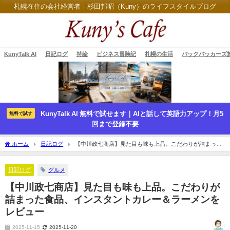
札幌在住の会社経営者｜杉田邦昭（Kuny）のライフスタイルブログ
KunyTalk AI
日記ログ
持論
ビジネス冒険記
札幌の生活
バックパッカーズ
KunyTalk AI 無料で試せます｜AIと話して英語力アップ！月5
無料で試す
回まで登録不要
ホーム
日記ログ
【中川政七商店】見た目も味も上品。こだわりが詰まった
食品、インスタントカレー＆ラーメンをレビュー
日記ログ
グルメ
【中川政七商店】見た目も味も上品。こだわりが
詰まった食品、インスタントカレー＆ラーメンを
レビュー
2025-11-15
2025-11-20