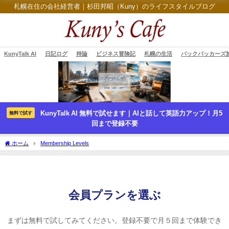
札幌在住の会社経営者｜杉田邦昭（Kuny）のライフスタイルブログ
KunyTalk AI
日記ログ
持論
ビジネス冒険記
札幌の生活
バックパッカーズ
KunyTalk AI 無料で試せます｜AIと話して英語力アップ！月5
無料で試す
回まで登録不要
ホーム
Membership Levels
会員プランを選ぶ
まずは無料で試してみてください。登録不要で月５回まで体験でき