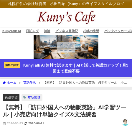
札幌在住の会社経営者｜杉田邦昭（Kuny）のライフスタイルブログ
KunyTalk AI
日記ログ
持論
ビジネス冒険記
札幌の生活
バックパッカーズ
KunyTalk AI 無料で試せます｜AIと話して英語力アップ！月5
無料で試す
回まで登録不要
ホーム
英語学習
【無料】「訪日外国人への物販英語」AI学習ツール｜小売
店向け単語クイズ&文法練習
英語学習
英語関連
【無料】「訪日外国人への物販英語」AI学習ツー
ル｜小売店向け単語クイズ&文法練習
2026-06-23
2026-06-21