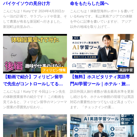
バイケイソウの見分け方
命をもたらした国へ
こんにちは！Kunyです 2024年4月20日か
こんにちは！体験型海外レポートを書いて
ら一泊の計画で、サラブレッドや音楽、そ
いるKunyです。 私は東南アジアでの体験
して農業が有名な新冠町へ行きました。
を中心に記事を書いていますが、 アジア
新冠町は街並みの...
以外の地域を取り上げて...
フィリピン情報
英語学習
【動画で紹介】フィリピン留学
【無料】ホスピタリティ英語専
で先生がコントロールしてる〇
門AI学習ツール｜ホテル・旅館
〇とは！
スタッフ向け単語クイズ&文法練
こんにちは！Kunyです 今回はシャン先生
訪日外国人旅行者数が過去最高水準を更新
の体験授業後半の紹介です！ この動画を
し続ける今、ホテルや旅館の現場では英語
習
見てみると、フィリピン留学のマンツーマ
対応の重要性がかつてないほど高まってい
ン授業の雰囲気が伝わり...
ます。 「チェックインの案...