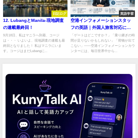
日記ログ
英語学習
12. LubangとManila-現地調査
空港インフォメーションスタッ
の連載最終回！
フの英語｜外国人旅客対応に使
えるAI学習ツール【無料】
9月18日、私はマニラへ到着、コージ
「ゲートはどこですか？」「乗り継ぎの時
は・・・ いよいよ、現地調査の連載も最
間が足りないかもしれない」「荷物が出て
終回となりました！ 私はマニラにいま
こない」——空港インフォメーションカウ
す。コージはまだLubangに...
ンターには、毎日世界中から...