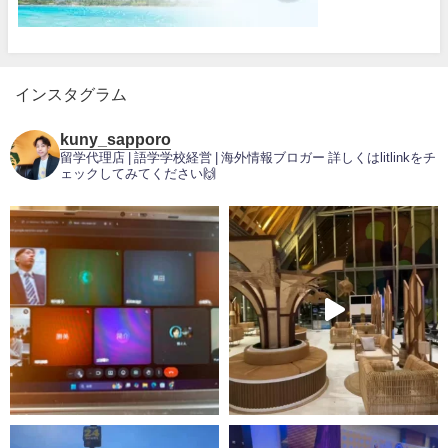
インスタグラム
kuny_sapporo
留学代理店 | 語学学校経営 | 海外情報ブロガー
詳しくはlitlinkをチ
ェックしてみてください🙌