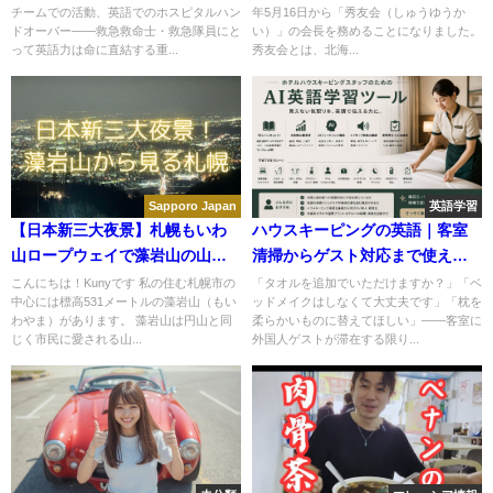
チームでの活動、英語でのホスピタルハン
年5月16日から「秀友会（しゅうゆうか
ドオーバー——救急救命士・救急隊員にと
い）」の会長を務めることになりました。
って英語力は命に直結する重...
秀友会とは、北海...
Sapporo Japan
英語学習
【日本新三大夜景】札幌もいわ
ハウスキーピングの英語｜客室
山ロープウェイで藻岩山の山頂
清掃からゲスト対応まで使える
へ、日本海まで続く札幌の夜
AI学習ツール【無料】
こんにちは！Kunyです 私の住む札幌市の
「タオルを追加でいただけますか？」「ベ
中心には標高531メートルの藻岩山（もい
ッドメイクはしなくて大丈夫です」「枕を
景！
わやま）があります。 藻岩山は円山と同
柔らかいものに替えてほしい」——客室に
じく市民に愛される山...
外国人ゲストが滞在する限り...