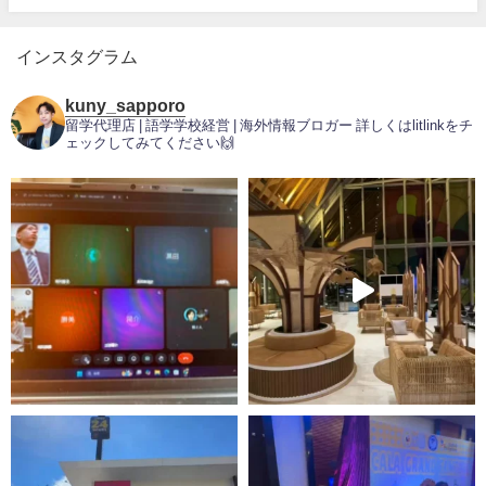
インスタグラム
kuny_sapporo
留学代理店 | 語学学校経営 | 海外情報ブロガー
詳しくはlitlinkをチ
ェックしてみてください🙌