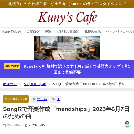
札幌在住の会社経営者｜杉田邦昭（Kuny）のライフスタイルブログ
KunyTalk AI
日記ログ
持論
ビジネス冒険記
札幌の生活
バックパッカーズ
KunyTalk AI 無料で試せます｜AIと話して英語力アップ！月5
無料で試す
回まで登録不要
ホーム
Sapporo Japan
SongRで音楽作成「friendships」2023年6月7日のた
めの曲
Sapporo Japan
ツール
IT
SongRで音楽作成「friendships」2023年6月7日
のための曲
2023-06-07
2023-06-05