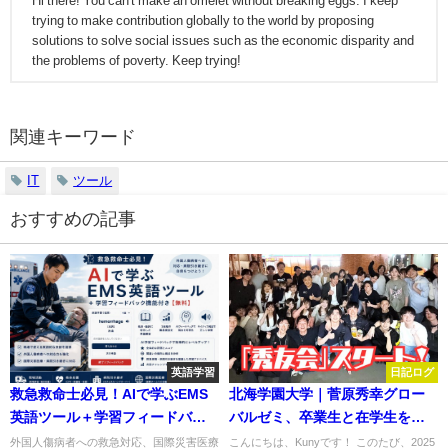
Hi there! You can't make an omelet without breaking eggs. I keep
trying to make contribution globally to the world by proposing
solutions to solve social issues such as the economic disparity and
the problems of poverty. Keep trying!
関連キーワード
IT
ツール
おすすめの記事
英語学習
日記ログ
救急救命士必見！AIで学ぶEMS
北海学園大学｜菅原秀幸グロー
英語ツール＋学習フィードバッ
バルゼミ、卒業生と在学生を繋
ク機能付き【無料】
ぐ「秀友会」の会長に！
外国人傷病者への救急対応、国際災害医療
こんにちは、Kunyです！ このたび、2025