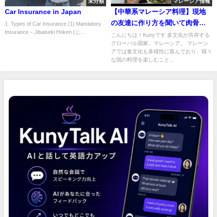
未分類
マレーシア情報
Car Insurance in Japan
【中華系マレーシア料理】現地
の友達に作り方を聞いて肉骨茶
1. Types of Car Insurance (1) Mandatory
Insurance – Jibaiseki Hoken (じ...
（バクテー）を作ってみた!
こんにちは！Kunyです 多文化が共存する
グローバル国家、マレーシア。 マレーシ
アでは食文化も多様性に富んでおり、様々
な国の料理を楽しむこと...