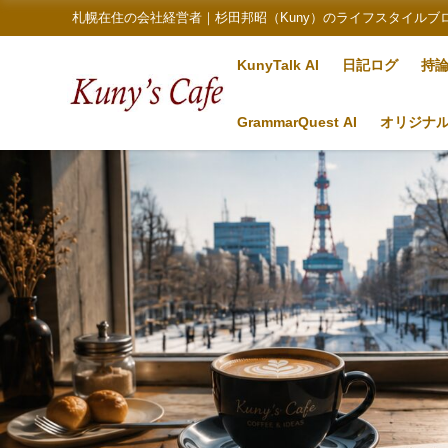
札幌在住の会社経営者｜杉田邦昭（Kuny）のライフスタイルブ
KunyTalk AI
日記ログ
持
GrammarQuest AI
オリジナ