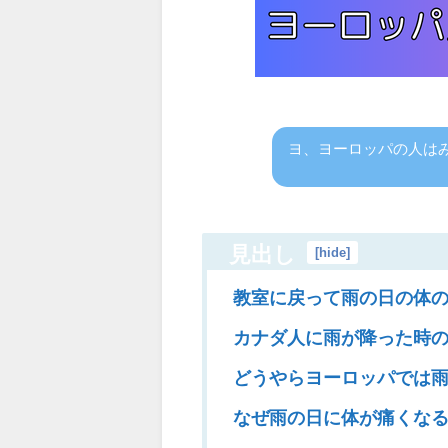
ヨ、ヨーロッパの人はみ
見出し
[
hide
]
教室に戻って雨の日の体の
カナダ人に雨が降った時
どうやらヨーロッパでは
なぜ雨の日に体が痛くな