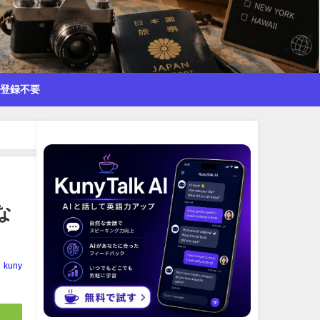
で登録不要
な
kuny