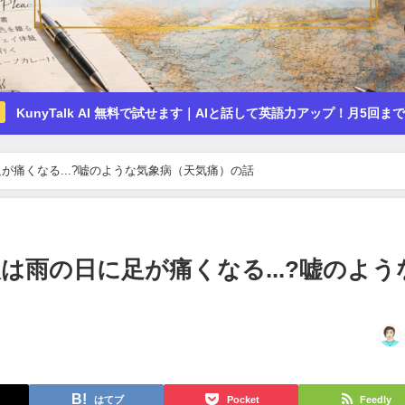
KunyTalk AI 無料で試せます｜AIと話して英語力アップ！月5回ま
が痛くなる...?嘘のような気象病（天気痛）の話
は雨の日に足が痛くなる...?嘘のよう
はてブ
Pocket
Feedly