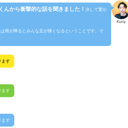
くんから衝撃的な話を聞きました！
決して驚か
Kuny
の人は雨が降るとみんな足が痛くなるということです。そ
？
ります
ります
ります