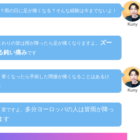
？雨の日に足が痛くなる？そんな経験は今までないよ！
Kuny
ズー
まわりの皆は雨が降ったら足が痛くなりますよ。
る鈍い痛み
です
。寒くなったら手術した間接が痛くなることはあるけ
よ
Kuny
多分ヨーロッパの人は皆雨が降っ
く変ですよ。
ます