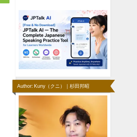
Author: Kuny（クニ）｜杉田邦昭