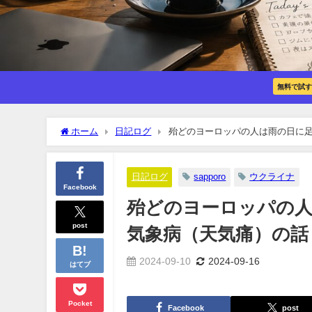
無料で試す
ホーム
日記ログ
殆どのヨーロッパの人は雨の日に足
日記ログ
sapporo
ウクライナ
Facebook
殆どのヨーロッパの人
post
気象病（天気痛）の話
2024-09-10
2024-09-16
はてブ
Pocket
Facebook
post