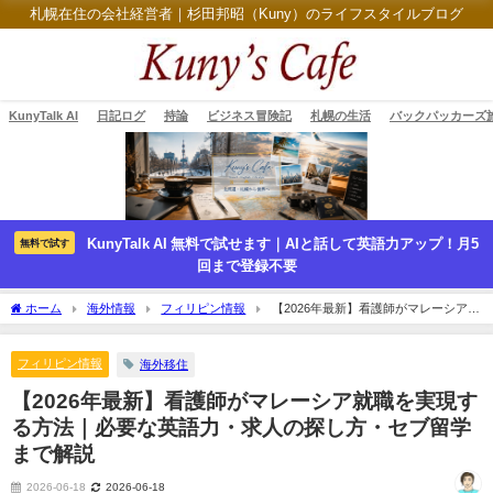
札幌在住の会社経営者｜杉田邦昭（Kuny）のライフスタイルブログ
KunyTalk AI
日記ログ
持論
ビジネス冒険記
札幌の生活
バックパッカーズ
KunyTalk AI 無料で試せます｜AIと話して英語力アップ！月5
無料で試す
回まで登録不要
ホーム
海外情報
フィリピン情報
【2026年最新】看護師がマレーシア就
職を実現する方法｜必要な英語力・求人の探し方・セブ留学まで解説
フィリピン情報
海外移住
【2026年最新】看護師がマレーシア就職を実現す
る方法｜必要な英語力・求人の探し方・セブ留学
まで解説
2026-06-18
2026-06-18