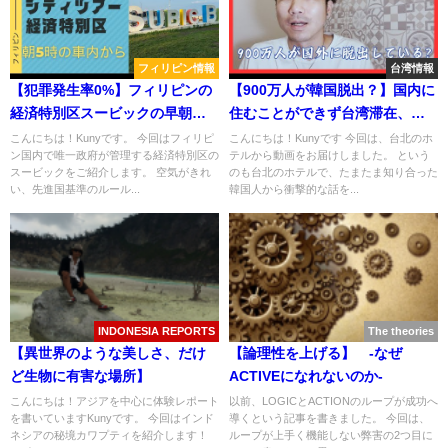
フィリピン情報
台湾情報
【犯罪発生率0%】フィリピンの
【900万人が韓国脱出？】国内に
経済特別区スービックの早朝シ
住むことができず台湾滞在、韓
ティツアー！
国人から聞いた話がヤバかっ
こんにちは！Kunyです。 今回はフィリピ
こんにちは！Kunyです 今回は、台北のホ
ン国内で唯一政府が管理する経済特別区の
テルから動画をお届けしました。 という
た...。
スービックをご紹介します。 空気がきれ
のも台北のホテルで、たまたま知り合った
い、先進国基準のルール...
韓国人から衝撃的な話を...
INDONESIA REPORTS
The theories
【異世界のような美しさ、だけ
【論理性を上げる】 -なぜ
ど生物に有害な場所】
ACTIVEになれないのか-
こんにちは！アジアを中心に体験レポート
以前、LOGICとACTIONのループが成功へ
を書いていますKunyです。 今回はインド
導くという記事を書きました。 今回は、
ネシアの秘境カワプティを紹介します！
ループが上手く機能しない弊害の2つ目に