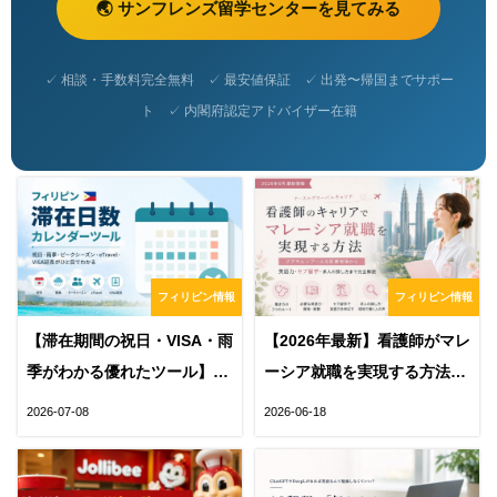
🌏 サンフレンズ留学センターを見てみる
✓ 相談・手数料完全無料 ✓ 最安値保証 ✓ 出発〜帰国までサポー
ト ✓ 内閣府認定アドバイザー在籍
フィリピン情報
フィリピン情報
【滞在期間の祝日・VISA・雨
【2026年最新】看護師がマレ
季がわかる優れたツール】フ
ーシア就職を実現する方法｜
ィリピン滞在日数カレンダー
必要な英語力・求人の探し
2026-07-08
2026-06-18
方・セブ留学まで解説