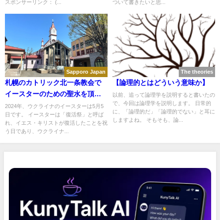
スポンサーリンク： (...
ついて書きたいと思...
Sapporo Japan
The theories
札幌のカトリック北一条教会で
【論理的とはどういう意味か】
イースターのための聖水を頂き
以前、追って論理学を説明すると書いたの
で、今回は論理学を説明します。 日常的
ました
2024年、ウクライナのイースターは5月5
に、「論理的だ」「論理的でない」と耳に
日です。 イースターは「復活祭」と呼ば
しますよね。 そもそも、論...
れ、イエス・キリストが復活したことを祝
う日であり、ウクライナ...