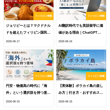
フィリピン情報
フィリピン情報
ジョリビーとは？マクドナル
AI翻訳時代でも英語留学に価
ドを超えたフィリピン国民食
値がある理由｜ChatGPTや
の秘密
DeepLでは得られない「通じ
2026-06-17
2026-06-16
る力」とは
フィリピン情報
フィリピン情報
円安・物価高の時代に「海
【実体験】ボラカイ島の楽し
外」という選択肢を持つ意味
み方｜行き方・おすすめスポ
｜英語力とフィリピン留学が
ット・費用をまとめて紹介
2026-06-15
2026-06-15
未来を変える