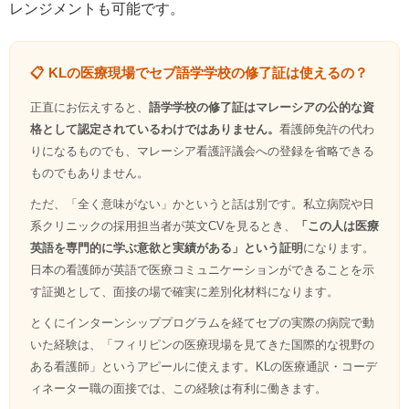
レンジメントも可能です。
📋 KLの医療現場でセブ語学学校の修了証は使えるの？
正直にお伝えすると、
語学学校の修了証はマレーシアの公的な資
格として認定されているわけではありません。
看護師免許の代わ
りになるものでも、マレーシア看護評議会への登録を省略できる
ものでもありません。
ただ、「全く意味がない」かというと話は別です。私立病院や日
系クリニックの採用担当者が英文CVを見るとき、
「この人は医療
英語を専門的に学ぶ意欲と実績がある」という証明
になります。
日本の看護師が英語で医療コミュニケーションができることを示
す証拠として、面接の場で確実に差別化材料になります。
とくにインターンシッププログラムを経てセブの実際の病院で動
いた経験は、「フィリピンの医療現場を見てきた国際的な視野の
ある看護師」というアピールに使えます。KLの医療通訳・コーデ
ィネーター職の面接では、この経験は有利に働きます。