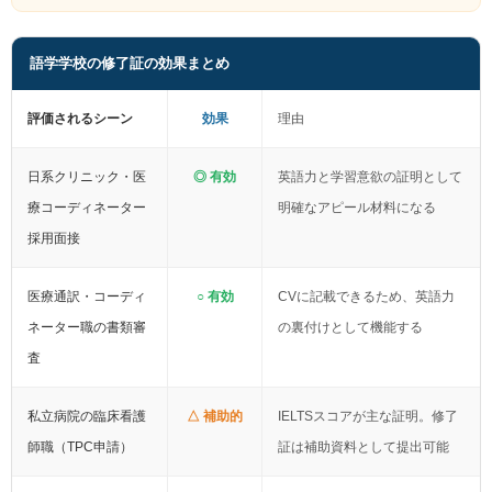
語学学校の修了証の効果まとめ
評価されるシーン
効果
理由
日系クリニック・医
◎ 有効
英語力と学習意欲の証明として
療コーディネーター
明確なアピール材料になる
採用面接
医療通訳・コーディ
○ 有効
CVに記載できるため、英語力
ネーター職の書類審
の裏付けとして機能する
査
私立病院の臨床看護
△ 補助的
IELTSスコアが主な証明。修了
師職（TPC申請）
証は補助資料として提出可能