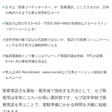
✅
まずは「医療コーディネーター」や「医療通訳」として入るのが、日本
の免許のままでも最も現実的なルート
✅
英語力はIELTS 5.5〜6.5・TOEIC 600〜800が実用的なスタートライン
（ポジションによる）
✅
語学学校の修了証は公式資格ではないが、英語での医療コミュニケーシ
ョン力を示す有力な補助材料になる
✅
臨床看護師として働くにはマレーシア看護評議会登録・TPCが必要。
3〜4ヶ月の事前準備を見込む
✅
求人はJAC Recruitment・eeevo recruitなど日系エージェント経由が最
もスムーズ
医療英語力を最短・最安値で強化する方法として、セブ島
留学は非常にコスパが高い選択肢です。セブ語学学校で医
療英語を学ぶことで、渡航準備にかかる時間を大幅に短縮
できます。