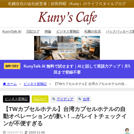
札幌在住の会社経営者｜杉田邦昭（Kuny）のライフスタイルブログ
KunyTalk AI
日記ログ
持論
ビジネス冒険記
札幌の生活
バックパッカーズ
KunyTalk AI 無料で試せます｜AIと話して英語力アップ！月5
無料で試す
回まで登録不要
ホーム
ビジネス冒険記
【TWカプセルホテル】台湾カプセルホテルの自動
オペレーションが凄い！...がレイトチェックインが不便すぎる
ビジネス冒険記
日記ログ
アイディア
台湾
【TWカプセルホテル】台湾カプセルホテルの自
動オペレーションが凄い！...がレイトチェックイ
ンが不便すぎる
2024-07-01
2025-11-08