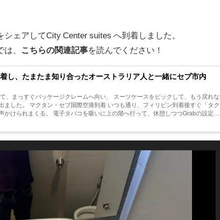
してCity Center suites へ到着しました。
では、
こちらの関連記事
を読んでください！
到着し、たまたま知り合ったオーストラリア人と一緒にセブ市内
て、まっすぐバッケージクレームへ向い、 スーツケースをピックして、もう戻れな
出ました。 マクタン・セブ国際空港到着 いつも通り、フィリピン到着後すぐ「タク
声かけられまくる。 電子タバコを吸いに上の階へ行って、休憩しつつGrabの設定を
、 しかしG...