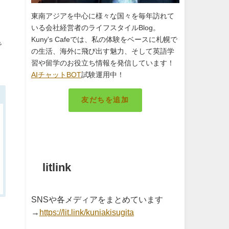
東南アジアを中心に様々な国々を毎年訪れて
いる会社経営者のライフスタイルBlog。
Kuny's Cafeでは、私の体験をベースに札幌で
で
の生活、海外に飛び出す魅力、そして英語学
習や留学のお役立ち情報を発信しています！
AIチャットBOT
試験運用中！
友だちを追加
札幌のキング
litlink
SNSや各メディアをまとめています
→
https://lit.link/kuniakisugita