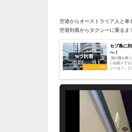
空港からオーストラリア人と車をシェア
空港到着からタクシーに乗るま
セブ島に
へ！
飛行機を降り
い自動ドアを
フィリピン情報
シーは？」と
していましたが