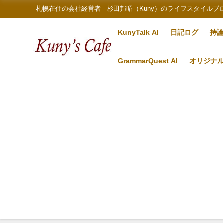
札幌在住の会社経営者｜杉田邦昭（Kuny）のライフスタイルブ
KunyTalk AI
日記ログ
持
GrammarQuest AI
オリジナ