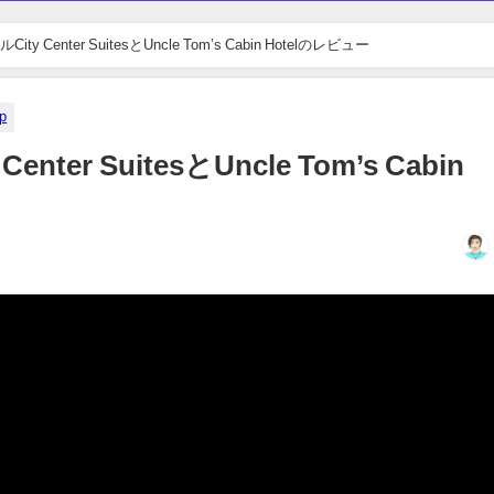
y Center SuitesとUncle Tom’s Cabin Hotelのレビュー
p
er SuitesとUncle Tom’s Cabin