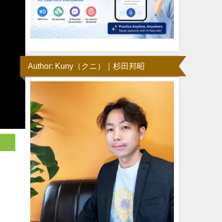
Author: Kuny（クニ）｜杉田邦昭