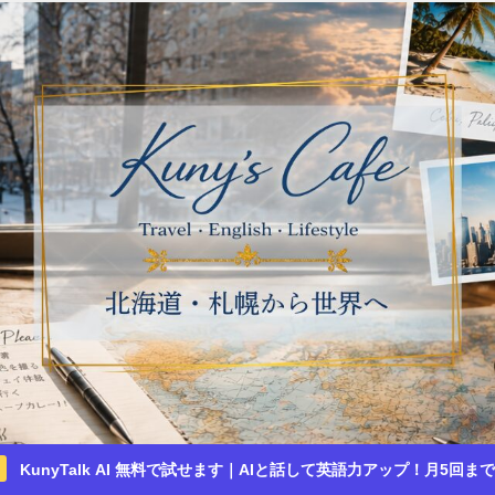
KunyTalk AI 無料で試せます｜AIと話して英語力アップ！月5回ま