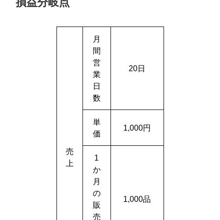
損益分岐点
月
間
営
20日
業
日
数
単
1,000円
価
売
1
上
か
月
の
1,000品
販
売