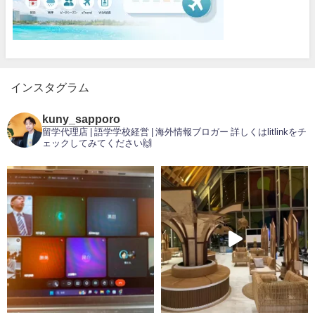
インスタグラム
kuny_sapporo
留学代理店 | 語学学校経営 | 海外情報ブロガー
詳しくはlitlinkをチ
ェックしてみてください🙌