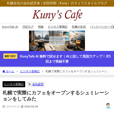
札幌在住の会社経営者｜杉田邦昭（Kuny）のライフスタイルブログ
KunyTalk AI
日記ログ
持論
ビジネス冒険記
札幌の生活
バックパッカーズ
KunyTalk AI 無料で試せます｜AIと話して英語力アップ！月5
無料で試す
回まで登録不要
ホーム
ビジネス冒険記
札幌で実際にカフェをオープンするシュミレーショ
ンをしてみた
ビジネス冒険記
会社経営
札幌で実際にカフェをオープンするシュミレーシ
ョンをしてみた
2024-03-26
2024-03-26