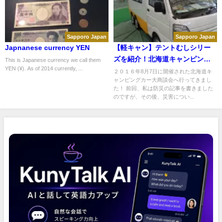
Sapporo Japan
Sapporo Japan
Japnanese currency YEN
【軽キャン】テントむしシリー
ズを紹介！北海道キャンピング
This is Japanese currency we call them
YEN (¥). As of 2014 currently, ...
カー大商談会 in 2016
２０１６年8月7日に開催された北海道キ
ャンピングカー大商談会へ行ってきまし
た！ 前回、私は防災の記事を書きました
のですが、その後、災害につい...