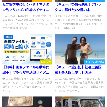
セブ留学中に行くべき！マクタ
【キューバの情報統制】アレッ
ン島マリバゴの穴場ネイティブ
クスに届けたい2冊の本
レストラン「Labuyo」でフィリ
こんにちは！Kunyです。 セブ留学中、授
（アレックスと再会） こんにちは！海外
業が終わったあとや週末のフリータイム、
レポートを書いているKunyです! 今回は、
ピン料理＆マンゴースイーツを
「せっかくフィリピンにいるんだから、地
キューバの情報統制をお伝えします。 そ
堪能してきた！
元のご飯を食べてみたい...
して、日本からキ...
日記ログ
キューバ旅行記
【無料】画像ファイルを瞬時に
【キューバ旅行記】社会主義国
縮小｜ブラウザ完結型サイズ圧
家を最大限に楽しむ方法!
縮ツール
📷 ここに画像をドラッグ&ドロップ また
こんにちは!海外レポートを書いている
は、クリックしてファイルを選択（複数選
Kunyです！ 今回は社会主義国家を最大限
択可） 「ブログに写真を載せたいけ
に楽しむ方法を紹介します。 ‐前回までの
ど、...
あらすじ‐ キューバ...