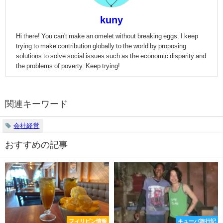
kuny
Hi there! You can't make an omelet without breaking eggs. I keep
trying to make contribution globally to the world by proposing
solutions to solve social issues such as the economic disparity and
the problems of poverty. Keep trying!
関連キーワード
会社経営
おすすめの記事
フィリピン情報
キューバ旅行記