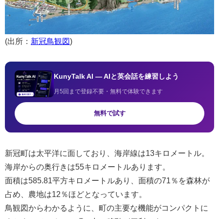
(出所：
新冠鳥観図
)
KunyTalk AI — AIと英会話を練習しよう
月5回まで登録不要・無料で体験できます
無料で試す
新冠町は太平洋に面しており、海岸線は13キロメートル。
海岸からの奥行きは55キロメートルあります。
面積は585.81平方キロメートルあり、面積の71％を森林が
占め、農地は12％ほどとなっています。
鳥観図からわかるように、町の主要な機能がコンパクトに