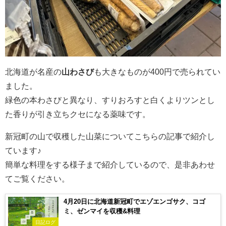
北海道が名産の
山わさび
も大きなものが400円で売られてい
ました。
緑色の本わさびと異なり、すりおろすと白くよりツンとし
た香りが引き立ちクセになる薬味です。
新冠町の山で収穫した山菜についてこちらの記事で紹介し
ています♪
簡単な料理をする様子まで紹介しているので、是非あわせ
てご覧ください。
4月20日に北海道新冠町でエゾエンゴサク、コゴ
ミ、ゼンマイを収穫&料理
日記ログ