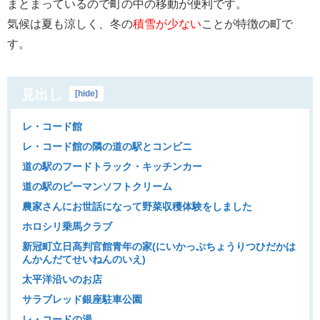
まとまっているので町の中の移動が便利です。
気候は夏も涼しく、冬の
積雪が少ない
ことが特徴の町で
す。
見出し
[
hide
]
レ・コード館
レ・コード館の隣の道の駅とコンビニ
道の駅のフードトラック・キッチンカー
道の駅のピーマンソフトクリーム
農家さんにお世話になって野菜収穫体験をしました
ホロシリ乗馬クラブ
新冠町立日高判官館青年の家(にいかっぷちょうりつひだかは
んかんだてせいねんのいえ)
太平洋沿いのお店
サラブレッド銀座駐車公園
レ・コードの湯