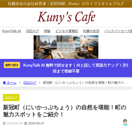
札幌在住の会社経営者｜杉田邦昭（Kuny）のライフスタイルブログ
KunyTalk AI
日記ログ
持論
ビジネス冒険記
札幌の生活
バックパッカーズ
KunyTalk AI 無料で試せます｜AIと話して英語力アップ！月5
無料で試す
回まで登録不要
ホーム
日記ログ
新冠町（にいかっぷちょう）の自然を堪能！町の魅力スポ
ットをご紹介！
日記ログ
新冠町（にいかっぷちょう）の自然を堪能！町の
魅力スポットをご紹介！
2024-04-26
2025-09-27