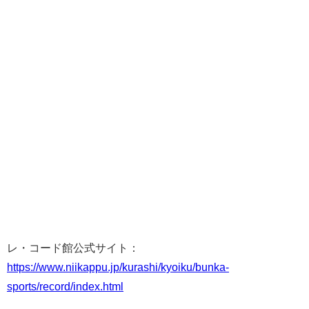
レ・コード館公式サイト：
https://www.niikappu.jp/kurashi/kyoiku/bunka-
sports/record/index.html