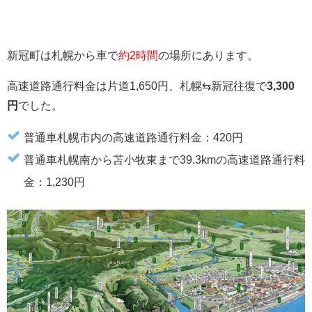
新冠町は札幌から車で
約2時間
の場所にあります。
高速道路通行料金は片道1,650円、札幌⇆新冠往復で
3,300
円
でした。
普通車札幌市内の高速道路通行料金：420円
普通車札幌南から苫小牧東まで39.3kmの高速道路通行料
金：1,230円