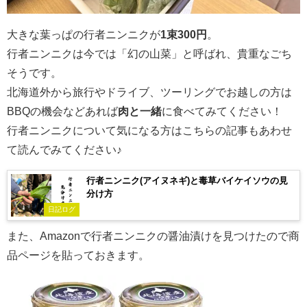
大きな葉っぱの行者ニンニクが
1束300円
。
行者ニンニクは今では「幻の山菜」と呼ばれ、貴重なごち
そうです。
北海道外から旅行やドライブ、ツーリングでお越しの方は
BBQの機会などあれば
肉と一緒
に食べてみてください！
行者ニンニクについて気になる方はこちらの記事もあわせ
て読んでみてください♪
行者ニンニク(アイヌネギ)と毒草バイケイソウの見
分け方
日記ログ
また、Amazonで行者ニンニクの醤油漬けを見つけたので商
品ページを貼っておきます。