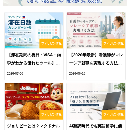
フィリピン情報
フィリピン情報
【滞在期間の祝日・VISA・雨
【2026年最新】看護師がマレ
季がわかる優れたツール】フ
ーシア就職を実現する方法｜
ィリピン滞在日数カレンダー
必要な英語力・求人の探し
2026-07-08
2026-06-18
方・セブ留学まで解説
フィリピン情報
フィリピン情報
ジョリビーとは？マクドナル
AI翻訳時代でも英語留学に価