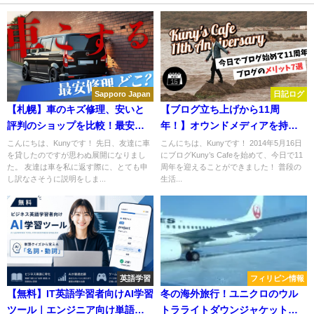
Sapporo Japan
日記ログ
【札幌】車のキズ修理、安いと
【ブログ立ち上げから11周
評判のショップを比較！最安で
年！】オウンドメディアを持つ
傷を直せる板金・塗装屋さんは
べき理由と運営方法！VLOGと
こんにちは、Kunyです！ 先日、友達に車
こんにちは、Kunyです！ 2014年5月16日
を貸したのですが思わぬ展開になりまし
にブログKuny’s Cafeを始めて、今日で11
どこか？
YouTube今後1年の目標！
た。 友達は車を私に返す際に、とても申
周年を迎えることができました！ 普段の
し訳なさそうに説明をしま...
生活...
英語学習
フィリピン情報
【無料】IT英語学習者向けAI学習
冬の海外旅行！ユニクロのウル
ツール｜エンジニア向け単語ク
トラライトダウンジャケットが