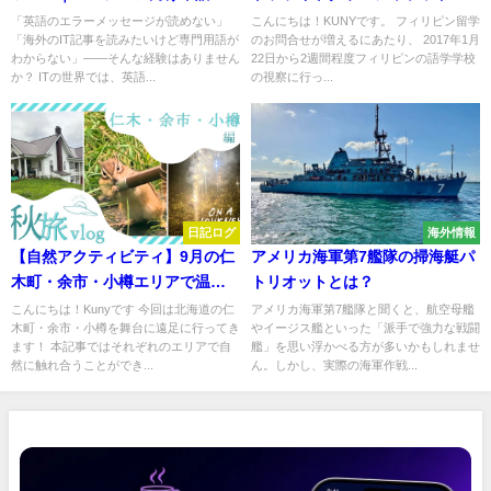
イズ&文法練習ツール
便利
「英語のエラーメッセージが読めない」
こんにちは！KUNYです。 フィリピン留学
「海外のIT記事を読みたいけど専門用語が
のお問合せが増えるにあたり、 2017年1月
わからない」——そんな経験はありません
22日から2週間程度フィリピンの語学学校
か？ ITの世界では、英語...
の視察に行っ...
日記ログ
海外情報
【自然アクティビティ】9月の仁
アメリカ海軍第7艦隊の掃海艇パ
木町・余市・小樽エリアで温泉
トリオットとは？
や花火、ゲーム、フルーツ狩
こんにちは！Kunyです 今回は北海道の仁
アメリカ海軍第7艦隊と聞くと、航空母艦
木町・余市・小樽を舞台に遠足に行ってき
やイージス艦といった「派手で強力な戦闘
り、リスと遊ぶ体験！
ます！ 本記事ではそれぞれのエリアで自
艦」を思い浮かべる方が多いかもしれませ
然に触れ合うことができ...
ん。しかし、実際の海軍作戦...