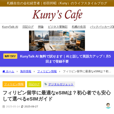
札幌在住の会社経営者｜杉田邦昭（Kuny）のライフスタイルブログ
KunyTalk AI
日記ログ
持論
ビジネス冒険記
札幌の生活
バックパッカーズ
KunyTalk AI 無料で試せます｜AIと話して英語力アップ！月5
無料で試す
回まで登録不要
ホーム
海外情報
フィリピン情報
フィリピン留学に最適なeSIMは？初心
者でも安心して選べるeSIMガイド
フィリピン情報
日記ログ
デジタルガジェット
フィリピン留学に最適なeSIMは？初心者でも安心
して選べるeSIMガイド
2025-05-14
2025-09-27