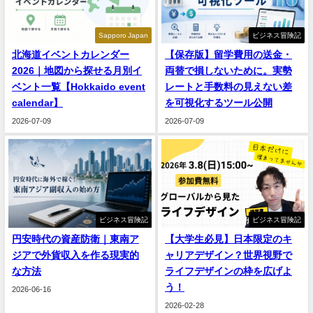
Sapporo Japan
ビジネス冒険記
北海道イベントカレンダー
【保存版】留学費用の送金・
2026｜地図から探せる月別イ
両替で損しないために。実勢
ベント一覧【Hokkaido event
レートと手数料の見えない差
calendar】
を可視化するツール公開
2026-07-09
2026-07-09
ビジネス冒険記
ビジネス冒険記
円安時代の資産防衛｜東南ア
【大学生必見】日本限定のキ
ジアで外貨収入を作る現実的
ャリアデザイン？世界視野で
な方法
ライフデザインの枠を広げよ
う！
2026-06-16
2026-02-28