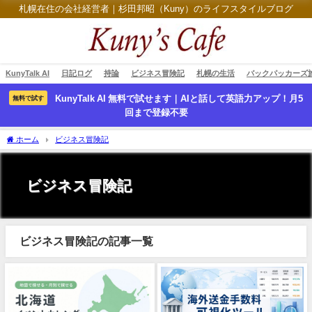
札幌在住の会社経営者｜杉田邦昭（Kuny）のライフスタイルブログ
KunyTalk AI
日記ログ
持論
ビジネス冒険記
札幌の生活
バックパッカーズ
KunyTalk AI 無料で試せます｜AIと話して英語力アップ！月5
無料で試す
回まで登録不要
ホーム
ビジネス冒険記
ビジネス冒険記
ビジネス冒険記の記事一覧