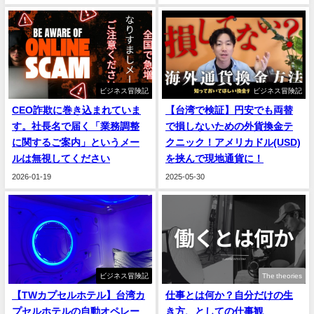
ビジネス冒険記
ビジネス冒険記
CEO詐欺に巻き込まれていま
【台湾で検証】円安でも両替
す。社長名で届く「業務調整
で損しないための外貨換金テ
に関するご案内」というメー
クニック！アメリカドル(USD)
ルは無視してください
を挟んで現地通貨に！
2026-01-19
2025-05-30
ビジネス冒険記
The theories
【TWカプセルホテル】台湾カ
仕事とは何か？自分だけの生
プセルホテルの自動オペレー
き方、としての仕事観