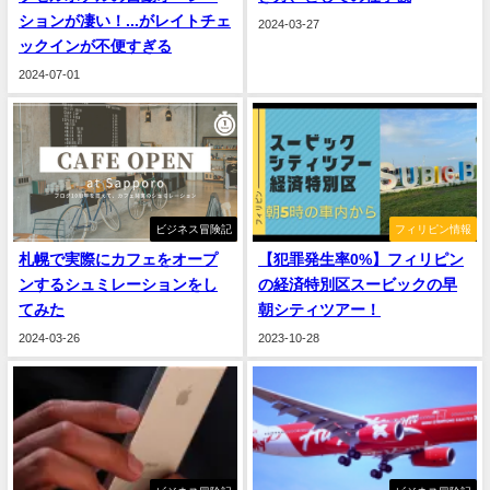
ションが凄い！...がレイトチェ
2024-03-27
ックインが不便すぎる
2024-07-01
ビジネス冒険記
フィリピン情報
札幌で実際にカフェをオープ
【犯罪発生率0%】フィリピン
ンするシュミレーションをし
の経済特別区スービックの早
てみた
朝シティツアー！
2024-03-26
2023-10-28