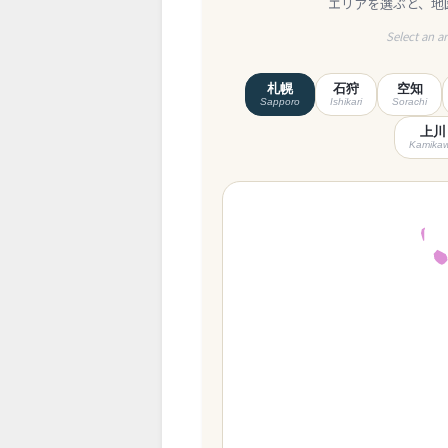
エリアを選ぶと、地
Select an a
札幌
石狩
空知
Sapporo
Ishikari
Sorachi
上川
Kamika