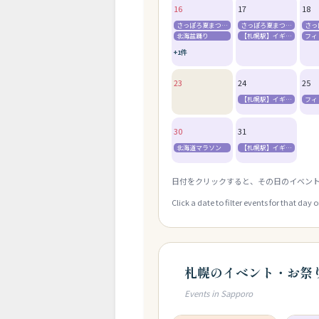
16
17
18
さっぽろ夏まつり（ビアガーデン・狸まつり・すすきの祭り）
さっぽろ夏まつり（ビアガーデン・狸まつり・すすきの祭り）
北海盆踊り
【札幌駅】イギリス留学説明会
+1件
23
24
25
【札幌駅】イギリス留学説明会
30
31
北海道マラソン
【札幌駅】イギリス留学説明会
日付をクリックすると、その日のイベン
Click a date to filter events for that day 
札幌のイベント・お祭
Events in Sapporo