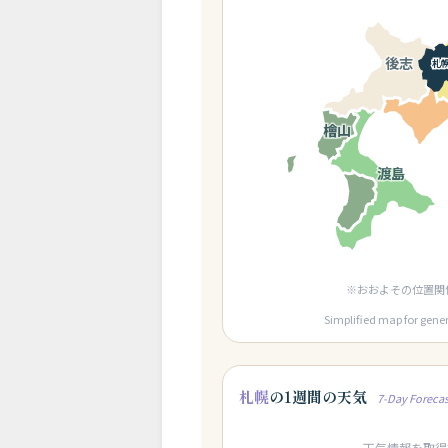
後志
札
檜山
渡島
※おおよその位置関
Simplified map for gene
札幌
の1週間の天気
7-Day Forecas
天気情報を取得