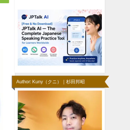
Author: Kuny（クニ）｜杉田邦昭