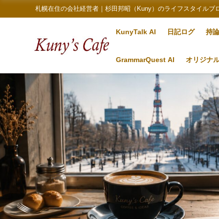
札幌在住の会社経営者｜杉田邦昭（Kuny）のライフスタイルブ
KunyTalk AI
日記ログ
持
GrammarQuest AI
オリジナ