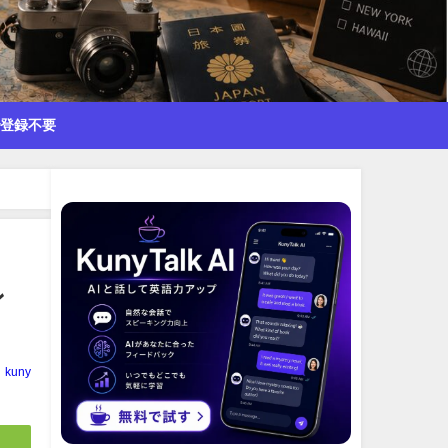
で登録不要
ン
kuny