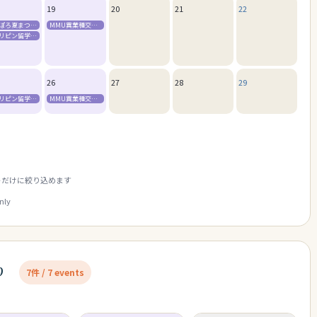
19
20
21
22
さっぽろ夏まつり（ビアガーデン・狸まつり・すすきの祭り）
MMU異業種交流会「ガンバルマン」ランチ会
フィリピン留学説明会（火曜 18:30〜20:30）
26
27
28
29
フィリピン留学説明会（火曜 18:30〜20:30）
MMU異業種交流会「ガンバルマン」ランチ会
トだけに絞り込めます
only
り
7件 / 7 events