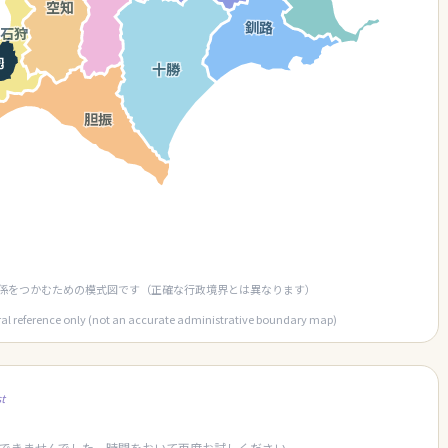
空知
釧路
石狩
幌
十勝
胆振
係をつかむための模式図です（正確な行政境界とは異なります）
ral reference only (not an accurate administrative boundary map)
t
できませんでした。時間をおいて再度お試しください。