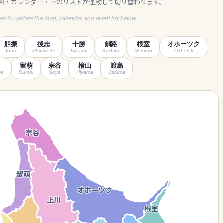
図・カレンダー・下のリストが連動して切り替わります。
rea to update the map, calendar, and event list below.
胆振
後志
十勝
釧路
根室
オホーツク
Iburi
Shiribeshi
Tokachi
Kushiro
Nemuro
Okhotsk
留萌
宗谷
檜山
渡島
wa
Rumoi
Soya
Hiyama
Oshima
宗谷
留萌
オホーツク
上川
根室