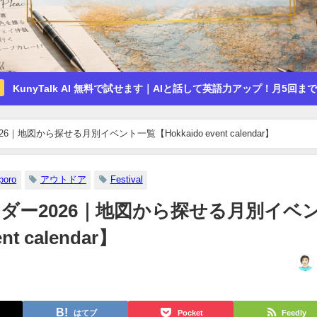
KunyTalk AI 無料で試せます｜AIと話して英語力アップ！月5回ま
地図から探せる月別イベント一覧【Hokkaido event calendar】
poro
アウトドア
Festival
ダー2026｜地図から探せる月別イベ
t calendar】
はてブ
Pocket
Feedly