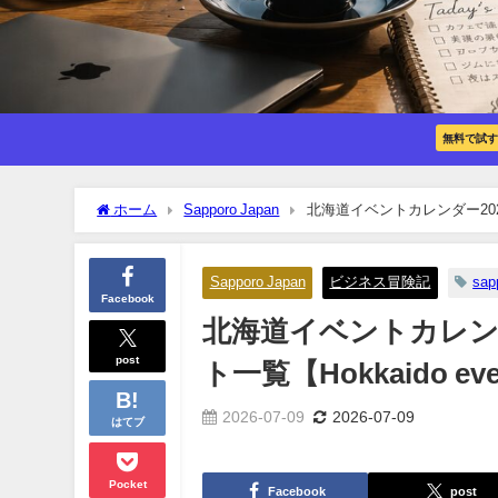
無料で試す
ホーム
Sapporo Japan
北海道イベントカレンダー2026｜
Sapporo Japan
ビジネス冒険記
sap
Facebook
北海道イベントカレン
post
ト一覧【Hokkaido even
2026-07-09
2026-07-09
はてブ
Pocket
Facebook
post