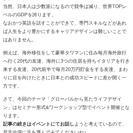
当然、日本人は少数派になるので競争は減り、世界TOPレ
ベルのGDPを誇ります。
なおかつ英語を話すことができて、専門スキルなどがあれ
ば人生をより豊かにするキャリアデザインは難しいことで
はありません。
例えば、海外移住をして豪華タワマンに住み毎月海外旅行
へ行く20代の友達、海外に3つの住居を持ちイタリアを行き
来する友達、20代前半で毎月20万円貯金をする友達、まわ
りに目を向けたときに日本との成功スピードに差が開く一
方です。
さて、今回のテーマ「グローバルから見たライフデザイ
ン」はセミナー形式&ワークショップ型でイベント開催とな
ります。
記事の続きはイベントにてお話し
ようと考えているので、
是非会場に足を運んでみてくださいね♪