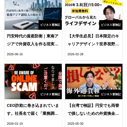
ビジネス冒険記
ビジネス冒険記
円安時代の資産防衛｜東南ア
【大学生必見】日本限定のキ
ジアで外貨収入を作る現実的
ャリアデザイン？世界視野で
な方法
ライフデザインの枠を広げよ
2026-06-16
2026-02-28
う！
ビジネス冒険記
ビジネス冒険記
CEO詐欺に巻き込まれていま
【台湾で検証】円安でも両替
す。社長名で届く「業務調整
で損しないための外貨換金テ
に関するご案内」というメー
クニック！アメリカドル
2026-01-19
2025-05-30