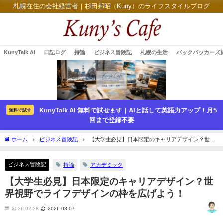
札幌在住の会社経営者｜杉田邦昭（Kuny）のライフスタイルブログ
KunyTalk AI
日記ログ
持論
ビジネス冒険記
札幌の生活
バックパッカーズ
KunyTalk AI 無料で試せます｜AIと話して英語力アップ！月5
無料で試す
回まで登録不要
ホーム
ビジネス冒険記
【大学生必見】日本限定のキャリアデザイン？世界
視野でライフデザインの枠を広げよう！
ビジネス冒険記
持論
アカデミック
【大学生必見】日本限定のキャリアデザイン？世
界視野でライフデザインの枠を広げよう！
2026-02-28
2026-03-07