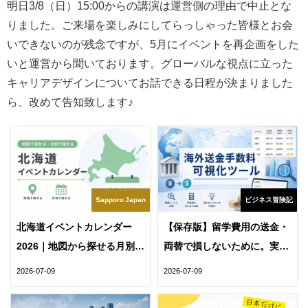
明日3/8（日）15:00からの講演は運営側の理由で中止とな
りました。ご来場を楽しみにしてらっしゃった皆様とお会
いできないのが残念ですが、5月にイベントを再企画をした
いと運営から聞いております。グローバルな視点に立った
キャリアデザインについてお話できる日程が決まりました
ら、改めて告知致します♪
Sapporo Japan
ビジネス冒険記
北海道イベントカレンダー
【保存版】留学費用の送金・
2026｜地図から探せる月別イ
両替で損しないために。実勢
ベント一覧【Hokkaido
レートと手数料の見えない差
2026-07-09
2026-07-09
event calendar】
を可視化するツール公開