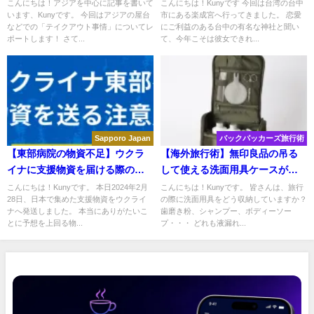
スポット
こんにちは！アジアを中心に記事を書いて
こんにちは！Kunyです 今回は台湾の台中
います、Kunyです。 今回はアジアの屋台
市にある楽成宮へ行ってきました。 恋愛
などでの「テイクアウト事情」についてレ
にご利益のある台中の有名な神社と聞い
ポートします！ さて...
て、今年こそは彼女できれ...
Sapporo Japan
バックパッカーズ旅行術
【東部病院の物資不足】ウクラ
【海外旅行術】無印良品の吊る
イナに支援物資を届ける際の注
して使える洗面用具ケースが便
意点
利！
こんにちは！Kunyです。 本日2024年2月
こんにちは！Kunyです。 皆さんは、旅行
28日、日本で集めた支援物資をウクライ
の際に洗面用具をどう収納していますか？
ナへ発送しました。 本当にありがたいこ
歯磨き粉、シャンプー、ボディーソー
とに予想を上回る物...
プ・・・ どれも液漏れ...