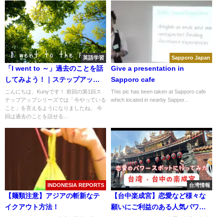
英語学習
Sapporo Japan
「I went to ～」過去のことを話
Give a presentation in
してみよう！｜ステップアップ
Sapporo cafe
シリーズ(2/5)
こんにちは、Kunyです！ 前回の第1回ス
This pic has been taken at Sapporo cafe
テップアップシリーズでは「今やっている
which located in nearby Sappor...
こと」を言えるようになりましたね。 今
回は過去のことを話せる...
INDONESIA REPORTS
台湾情報
【麺類注意】アジアの斬新なテ
【台中楽成宮】恋愛など様々な
イクアウト方法！
願いにご利益のある人気パワー