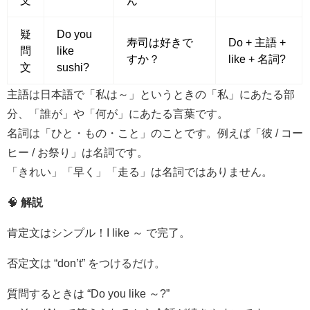
疑
Do you
寿司は好きで
Do + 主語 +
問
like
すか？
like + 名詞?
文
sushi?
主語は日本語で「私は～」というときの「私」にあたる部
分、「誰が」や「何が」にあたる言葉です。
名詞は「ひと・もの・こと」のことです。例えば「彼 / コー
ヒー / お祭り」は名詞です。
「きれい」「早く」「走る」は名詞ではありません。
🧠
解説
肯定文はシンプル！I like ～ で完了。
否定文は “don’t” をつけるだけ。
質問するときは “Do you like ～?”