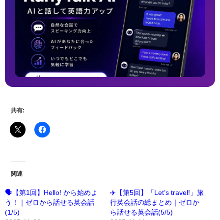
共有:
関連
🗣️【第1回】Hello! から始めよ
✈️【第5回】「Let’s travel!」旅
う！｜ゼロから話せる英会話
行英会話の総まとめ｜ゼロか
(1/5)
ら話せる英会話(5/5)