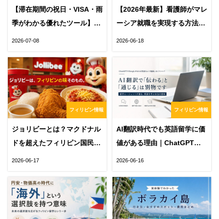
【滞在期間の祝日・VISA・雨
【2026年最新】看護師がマレ
季がわかる優れたツール】フ
ーシア就職を実現する方法｜
ィリピン滞在日数カレンダー
必要な英語力・求人の探し
2026-07-08
2026-06-18
方・セブ留学まで解説
フィリピン情報
フィリピン情報
ジョリビーとは？マクドナル
AI翻訳時代でも英語留学に価
ドを超えたフィリピン国民食
値がある理由｜ChatGPTや
の秘密
DeepLでは得られない「通じ
2026-06-17
2026-06-16
る力」とは