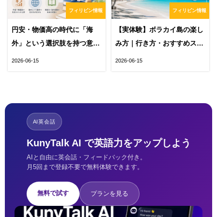
フィリピン情報
フィリピン情報
円安・物価高の時代に「海
【実体験】ボラカイ島の楽し
外」という選択肢を持つ意味
み方｜行き方・おすすめスポ
｜英語力とフィリピン留学が
ット・費用をまとめて紹介
2026-06-15
2026-06-15
未来を変える
AI英会話
KunyTalk AI で英語力をアップしよう
AIと自由に英会話・フィードバック付き。
月5回まで登録不要で無料体験できます。
無料で試す
プランを見る