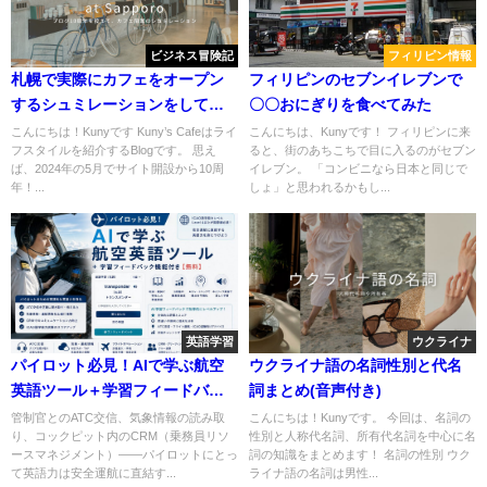
ビジネス冒険記
フィリピン情報
札幌で実際にカフェをオープン
フィリピンのセブンイレブンで
するシュミレーションをしてみ
〇〇おにぎりを食べてみた
た
こんにちは！Kunyです Kuny’s Cafeはライ
こんにちは、Kunyです！ フィリピンに来
フスタイルを紹介するBlogです。 思え
ると、街のあちこちで目に入るのがセブン
ば、2024年の5月でサイト開設から10周
イレブン。 「コンビニなら日本と同じで
年！...
しょ」と思われるかもし...
英語学習
ウクライナ
パイロット必見！AIで学ぶ航空
ウクライナ語の名詞性別と代名
英語ツール＋学習フィードバッ
詞まとめ(音声付き)
ク機能付き【無料】
管制官とのATC交信、気象情報の読み取
こんにちは！Kunyです。 今回は、名詞の
り、コックピット内のCRM（乗務員リソ
性別と人称代名詞、所有代名詞を中心に名
ースマネジメント）——パイロットにとっ
詞の知識をまとめます！ 名詞の性別 ウク
て英語力は安全運航に直結す...
ライナ語の名詞は男性...