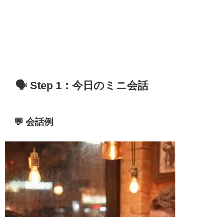
🗣️ Step 1：今日のミニ会話
💬 会話例
動
画
プ
レ
ー
ヤ