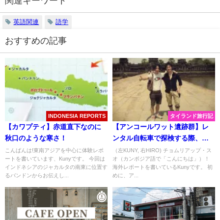
関連キーワード
英語関連
語学
おすすめの記事
INDONESIA REPORTS
タイランド旅行記
【カワプティ】赤道直下なのに
【アンコールワット遺跡群】レ
秋口のような寒さ！
ンタル自転車で探検する際、持
っていくべきもの3つ！
こんばんは!東南アジアを中心に体験レポ
（左KUNY, 右HIRO) チョムリアップ・ス
ートを書いています、Kunyです。 今回は
オ（カンボジア語で「こんにちは」）！
インドネシアのジャカルタの南東に位置す
海外レポートを書いているKunyです。 初
るバンドンからお伝えし...
めに、ア...