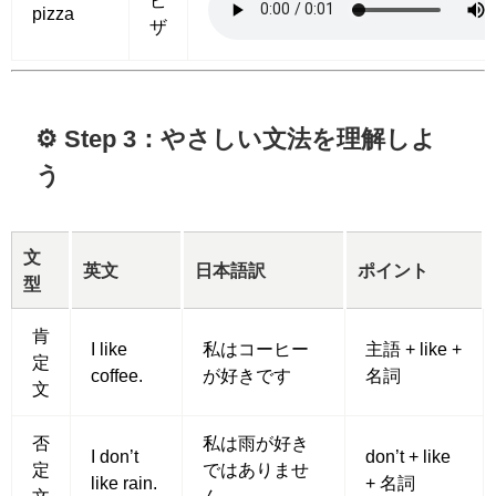
pizza
ザ
⚙️ Step 3：やさしい文法を理解しよ
う
文
英文
日本語訳
ポイント
型
肯
I like
私はコーヒー
主語 + like +
定
coffee.
が好きです
名詞
文
否
私は雨が好き
I don’t
don’t + like
定
ではありませ
like rain.
+ 名詞
文
ん