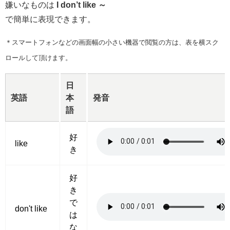
嫌いなものは
I don’t like ～
で簡単に表現できます。
＊スマートフォンなどの画面幅の小さい機器で閲覧の方は、表を横スク
ロールして頂けます。
日
英語
本
発音
語
好
like
き
好
き
で
don't like
は
な