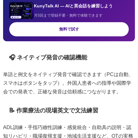
KunyTalk AI — AIと英会話を練習しよう
月5回まで登録不要・無料で体験できます
無料で試す
🎧 ネイティブ発音の確認機能
単語と例文をネイティブ発音で確認できます（PCは自動、
スマホはボタンをタップ）。外国人患者への指導や国際学
会での発表で、正確な発音は信頼感につながります。
📝 作業療法の現場英文で文法練習
ADL訓練・手指巧緻性訓練・感覚統合・自助具の説明・認
知リハビリ・職場復帰支援・地域生活支援など、OTの実務