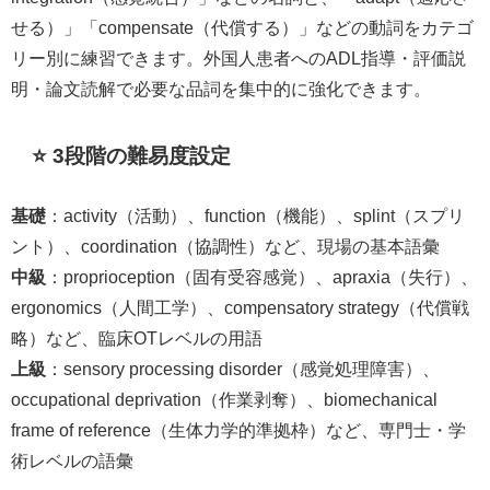
せる）」「compensate（代償する）」などの動詞をカテゴ
リー別に練習できます。外国人患者へのADL指導・評価説
明・論文読解で必要な品詞を集中的に強化できます。
⭐ 3段階の難易度設定
基礎
：activity（活動）、function（機能）、splint（スプリ
ント）、coordination（協調性）など、現場の基本語彙
中級
：proprioception（固有受容感覚）、apraxia（失行）、
ergonomics（人間工学）、compensatory strategy（代償戦
略）など、臨床OTレベルの用語
上級
：sensory processing disorder（感覚処理障害）、
occupational deprivation（作業剥奪）、biomechanical
frame of reference（生体力学的準拠枠）など、専門士・学
術レベルの語彙