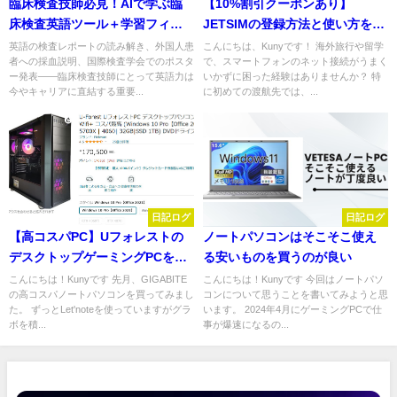
臨床検査技師必見！AIで学ぶ臨
【10%割引クーポンあり】
床検査英語ツール＋学習フィー
JETSIMの登録方法と使い方を徹
ドバック機能付き【無料】
底解説！海外到着後すぐネット
英語の検査レポートの読み解き、外国人患
こんにちは、Kunyです！ 海外旅行や留学
者への採血説明、国際検査学会でのポスタ
で、スマートフォンのネット接続がうまく
接続OK！
ー発表——臨床検査技師にとって英語力は
いかずに困った経験はありませんか？ 特
今やキャリアに直結する重要...
に初めての渡航先では、...
日記ログ
日記ログ
【高コスパPC】Uフォレストの
ノートパソコンはそこそこ使え
デスクトップゲーミングPCを買
る安いものを買うのが良い
ってみた
こんにちは！Kunyです 先月、GIGABITE
こんにちは！Kunyです 今回はノートパソ
の高コスパノートパソコンを買ってみまし
コンについて思うことを書いてみようと思
た。 ずっとLet'noteを使っていますがグラ
います。 2024年4月にゲーミングPCで仕
ボを積...
事が爆速になるの...