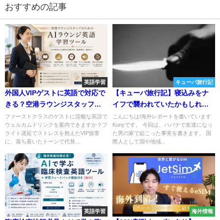
おすすめの記事
英語学習
キューバ旅行記
外国人VIPゲストに英語で対応で
【キューバ旅行記】寝込みをナ
きる？空港ラウンジスタッフ向
イフで襲われていたかもしれな
けAI英語学習ツール
い。
ファーストクラスのゲストに流暢な英語で
こんにちは!海外レポートを書いています
ウェルカムドリンクを案内できますか？フ
Kunyです。 今回は、ハバナで友達になっ
ライト遅延でストレスを抱えたVIP旅客
た男の家で起こった事実を書きます。 国
に、落ち着いたトーンで代替...
際人として国や地域...
英語学習
海外情報