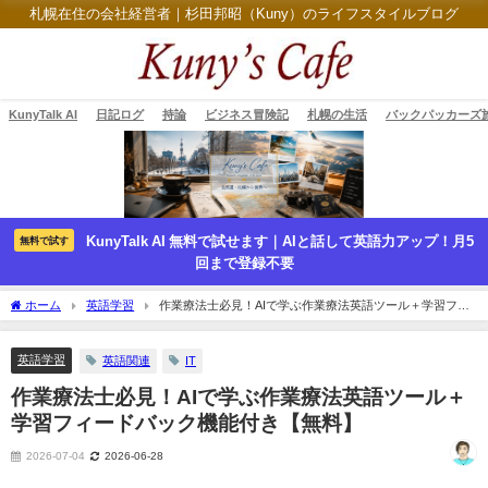
札幌在住の会社経営者｜杉田邦昭（Kuny）のライフスタイルブログ
KunyTalk AI
日記ログ
持論
ビジネス冒険記
札幌の生活
バックパッカーズ
KunyTalk AI 無料で試せます｜AIと話して英語力アップ！月5
無料で試す
回まで登録不要
ホーム
英語学習
作業療法士必見！AIで学ぶ作業療法英語ツール＋学習フィ
ードバック機能付き【無料】
英語学習
英語関連
IT
作業療法士必見！AIで学ぶ作業療法英語ツール＋
学習フィードバック機能付き【無料】
2026-07-04
2026-06-28