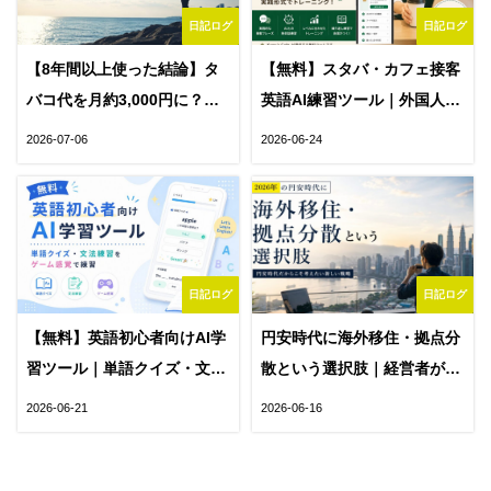
日記ログ
日記ログ
【8年間以上使った結論】タ
【無料】スタバ・カフェ接客
バコ代を月約3,000円に？
英語AI練習ツール｜外国人対
VAPEという選択肢・使い方
応フレーズを実践トレーニン
2026-07-06
2026-06-24
を注意点とともに本音で解説
グ
日記ログ
日記ログ
【無料】英語初心者向けAI学
円安時代に海外移住・拠点分
習ツール｜単語クイズ・文法
散という選択肢｜経営者が東
練習をゲーム感覚で練習
南アジアに目を向ける理由
2026-06-21
2026-06-16