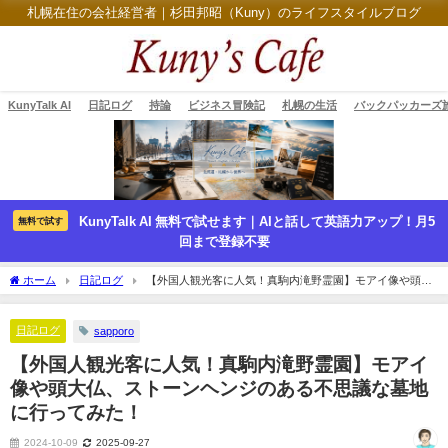
札幌在住の会社経営者｜杉田邦昭（Kuny）のライフスタイルブログ
KunyTalk AI
日記ログ
持論
ビジネス冒険記
札幌の生活
バックパッカーズ
KunyTalk AI 無料で試せます｜AIと話して英語力アップ！月5
無料で試す
回まで登録不要
ホーム
日記ログ
【外国人観光客に人気！真駒内滝野霊園】モアイ像や頭大
仏、ストーンヘンジのある不思議な墓地に行ってみた！
日記ログ
sapporo
【外国人観光客に人気！真駒内滝野霊園】モアイ
像や頭大仏、ストーンヘンジのある不思議な墓地
に行ってみた！
2024-10-09
2025-09-27