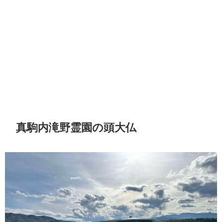
真駒内滝野霊園の頭大仏