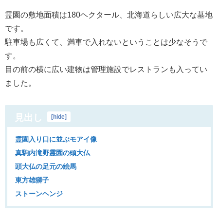
霊園の敷地面積は180ヘクタール、北海道らしい広大な墓地
です。
駐車場も広くて、満車で入れないということは少なそうで
す。
目の前の横に広い建物は管理施設でレストランも入ってい
ました。
見出し
[
hide
]
霊園入り口に並ぶモアイ像
真駒内滝野霊園の頭大仏
頭大仏の足元の絵馬
東方雄獅子
ストーンヘンジ