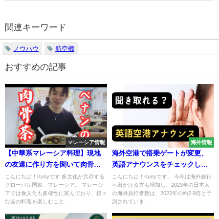
関連キーワード
ノウハウ
航空機
おすすめの記事
マレーシア情報
海外情報
【中華系マレーシア料理】現地
海外空港で搭乗ゲートが変更、
の友達に作り方を聞いて肉骨茶
英語アナウンスをチェックしよ
（バクテー）を作ってみた!
う！
こんにちは！Kunyです 多文化が共存する
こんにちは！Kunyです。 今年は海外旅行
グローバル国家、マレーシア。 マレーシ
へ出かける方も増加し、2023年の日本人
アでは食文化も多様性に富んでおり、様々
の海外旅行者数は、2022年の約2.9倍と予
な国の料理を楽しむこと...
測されていま...