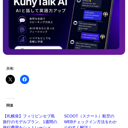
共有:
関連
【札幌発】フィリピンセブ島
SCOOT（スクート）航空の
旅行のモデルプラン、1週間の
WEBチェックイン方法をわか
旅行費用をシュミレーショ
りやすく解説！