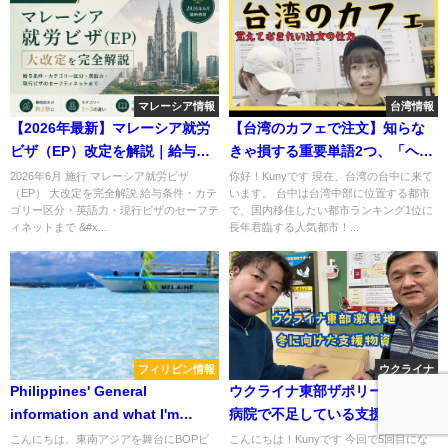
マレーシア情報
台湾情報
【2026年最新】マレーシア就労
【台湾のカフェで注文】知らな
ビザ（EP）改定を解説｜給与条
きゃ損する重要単語2つ、「ヘ
件・必要な英語力・日本人の就
イ」と「ウォ」とは？！
2026年6月 施行 マレーシア就労ビザ
你好！Kunyです 現在、台湾の台中に来て
（EP） 大改定を完全解説 給与条件・カテ
います。 台中は台湾中部に位置する都市
職戦略
ゴリー区分・英語力・現行ビザのセーフテ
で、国内移住したい都市ランキング1位に
ィネットまで &#x...
長年君臨する人気都市！...
フィリピン情報
ウクライナ
Philippines' General
ウクライナ東部ザポリージャの
information and what I'm
病院で不足している支援物資を
going to do this summer
発送しました
こんにちは、東南アジアを舞台にBOPビ
こんにちは！Kunyです 今回で5回目にな