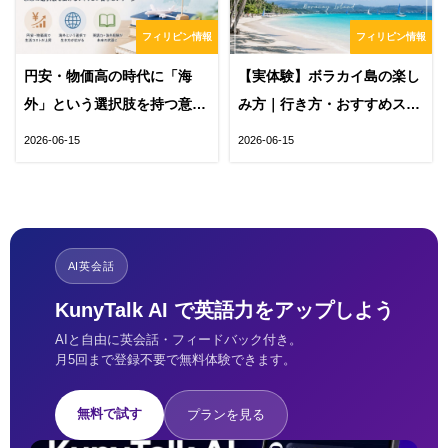
フィリピン情報
フィリピン情報
円安・物価高の時代に「海
【実体験】ボラカイ島の楽し
外」という選択肢を持つ意味
み方｜行き方・おすすめスポ
｜英語力とフィリピン留学が
ット・費用をまとめて紹介
2026-06-15
2026-06-15
未来を変える
AI英会話
KunyTalk AI で英語力をアップしよう
AIと自由に英会話・フィードバック付き。
月5回まで登録不要で無料体験できます。
無料で試す
プランを見る