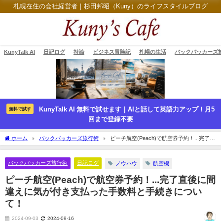
札幌在住の会社経営者｜杉田邦昭（Kuny）のライフスタイルブログ
KunyTalk AI
日記ログ
持論
ビジネス冒険記
札幌の生活
バックパッカーズ
KunyTalk AI 無料で試せます｜AIと話して英語力アップ！月5
無料で試す
回まで登録不要
ホーム
バックパッカーズ旅行術
ピーチ航空(Peach)で航空券予約！...完了直
後に間違えに気が付き支払った手数料と手続きについて！
バックパッカーズ旅行術
日記ログ
ノウハウ
航空機
ピーチ航空(Peach)で航空券予約！...完了直後に間
違えに気が付き支払った手数料と手続きについ
て！
2024-09-03
2024-09-16