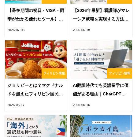
【滞在期間の祝日・VISA・雨
【2026年最新】看護師がマレ
季がわかる優れたツール】フ
ーシア就職を実現する方法｜
ィリピン滞在日数カレンダー
必要な英語力・求人の探し
2026-07-08
2026-06-18
方・セブ留学まで解説
フィリピン情報
フィリピン情報
ジョリビーとは？マクドナル
AI翻訳時代でも英語留学に価
ドを超えたフィリピン国民食
値がある理由｜ChatGPTや
の秘密
DeepLでは得られない「通じ
2026-06-17
2026-06-16
る力」とは