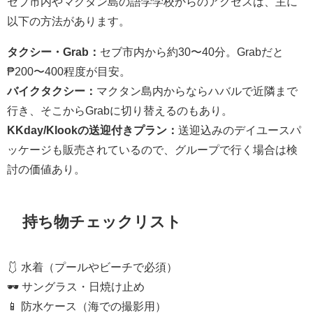
セブ市内やマクタン島の語学学校からのアクセスは、主に
以下の方法があります。
タクシー・Grab：
セブ市内から約30〜40分。Grabだと
₱200〜400程度が目安。
バイクタクシー：
マクタン島内からならハバルで近隣まで
行き、そこからGrabに切り替えるのもあり。
KKday/Klookの送迎付きプラン：
送迎込みのデイユースパ
ッケージも販売されているので、グループで行く場合は検
討の価値あり。
持ち物チェックリスト
🩱 水着（プールやビーチで必須）
🕶️ サングラス・日焼け止め
📱 防水ケース（海での撮影用）