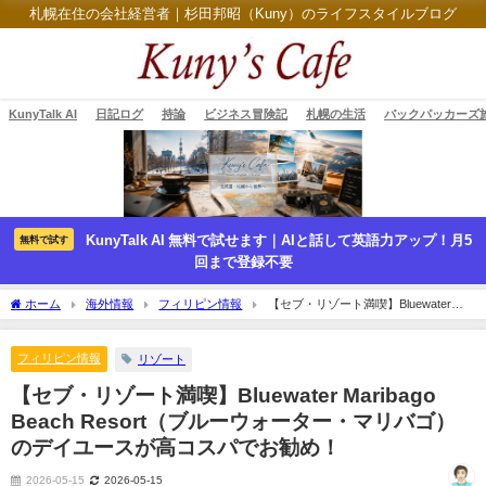
札幌在住の会社経営者｜杉田邦昭（Kuny）のライフスタイルブログ
KunyTalk AI
日記ログ
持論
ビジネス冒険記
札幌の生活
バックパッカーズ
KunyTalk AI 無料で試せます｜AIと話して英語力アップ！月5
無料で試す
回まで登録不要
ホーム
海外情報
フィリピン情報
【セブ・リゾート満喫】Bluewater
Maribago Beach Resort（ブルーウォーター・マリバゴ）のデイユースが高コスパでお
勧め！
フィリピン情報
リゾート
【セブ・リゾート満喫】Bluewater Maribago
Beach Resort（ブルーウォーター・マリバゴ）
のデイユースが高コスパでお勧め！
2026-05-15
2026-05-15