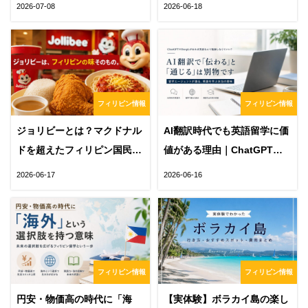
ィリピン滞在日数カレンダー
必要な英語力・求人の探し
2026-07-08
2026-06-18
方・セブ留学まで解説
フィリピン情報
フィリピン情報
ジョリビーとは？マクドナル
AI翻訳時代でも英語留学に価
ドを超えたフィリピン国民食
値がある理由｜ChatGPTや
の秘密
DeepLでは得られない「通じ
2026-06-17
2026-06-16
る力」とは
フィリピン情報
フィリピン情報
円安・物価高の時代に「海
【実体験】ボラカイ島の楽し