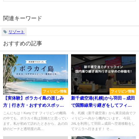
関連キーワード
リゾート
おすすめの記事
フィリピン情報
フィリピン情報
【実体験】ボラカイ島の楽しみ
新千歳空港(札幌)から羽田→成田
方｜行き方・おすすめスポッ
で国際線乗り継ぎをしてフィリ
ト・費用をまとめて紹介
ピンへ行く際の注意点
こんにちは！Kunyです フィリピンの離島
今、札幌（新千歳空港）から東京経由でフ
の中でも、ボラカイ島は別格だと思ってい
ィリピンへ向かう機内にいます。 今回、
ます。私が初めて訪れたときから、あの白
JALを利用して羽田→成田へ空港移動をし
砂のビーチと透明度の高...
てマニラへ行きます！ そ...