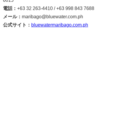
6015
電話：
+63 32 263-4410 / +63 998 843 7688
メール：
maribago@bluewater.com.ph
公式サイト：
bluewatermaribago.com.ph