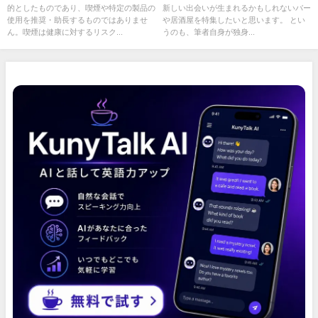
的としたものであり、喫煙や特定の製品の
新しい出会いが生まれるかもしれないバー
もに本音で解説
使用を推奨・助長するものではありませ
や居酒屋を特集したいと思います。 とい
ん。喫煙は健康に対するリスク...
うのも、筆者自身が独身...