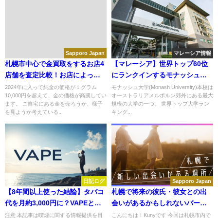
Sapporo Japan
マレーシア情報
札幌市中心で金買取をするお店4
【マレーシア】世界トップ60位
店舗を査定比較！お店によって
にランクインするモナッシュ大
14万円の差額も
学のマレーシア分校－Monash
2024年に入って純金の価格が１グラム
モナッシュ大学(Monash University)本校は
10,000円を超えて、金の価格が高騰してい
オーストラリアメルボルン郊外にある最大
University Malaysia
ます。 ご自宅にある金を売ろうか、様子
規模の大学の一つ。 世界トップ大学ラン
を見ようか考えている...
キング...
日記ログ
Sapporo Japan
【8年間以上使った結論】タバコ
札幌で将来の彼氏・彼女との出
代を月約3,000円に？VAPEとい
会いがあるかもしれないバーや
う選択肢・使い方を注意点とと
居酒屋に行ってみた
注意 本記事は喫煙に関する情報提供を目
こんにちは！Kunyです 今回は札幌市内で