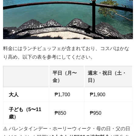
料金にはランチビュッフェが含まれており、コスパはかな
り高め。以下の表を参考にしてください。
平日（月〜
週末・祝日（土・
金）
日）
大人
₱1,700
₱1,900
子ども（5〜11
₱850
₱950
歳）
⚠️ バレンタインデー・ホーリーウィーク・母の日・父の日