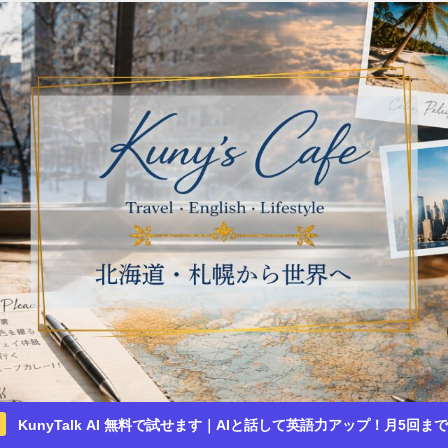
KunyTalk AI 無料で試せます｜AIと話して英語力アップ！月5回ま