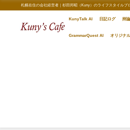
札幌在住の会社経営者｜杉田邦昭（Kuny）のライフスタイルブ
KunyTalk AI
日記ログ
持
GrammarQuest AI
オリジナ