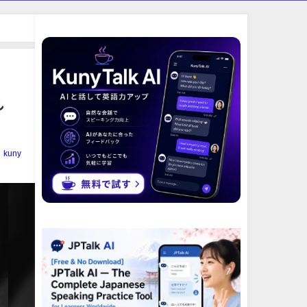
れ
kuny