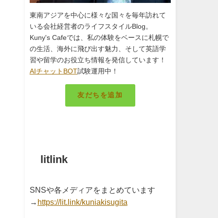
東南アジアを中心に様々な国々を毎年訪れて
いる会社経営者のライフスタイルBlog。
Kuny's Cafeでは、私の体験をベースに札幌で
の生活、海外に飛び出す魅力、そして英語学
習や留学のお役立ち情報を発信しています！
AIチャットBOT
試験運用中！
友だちを追加
札幌のキング
litlink
SNSや各メディアをまとめています
→
https://lit.link/kuniakisugita