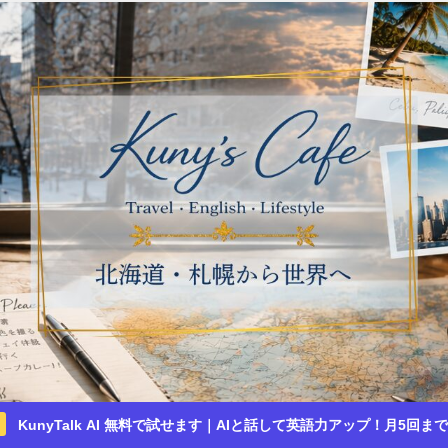
KunyTalk AI 無料で試せます｜AIと話して英語力アップ！月5回ま