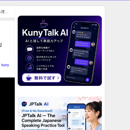
る理由
」
kuny