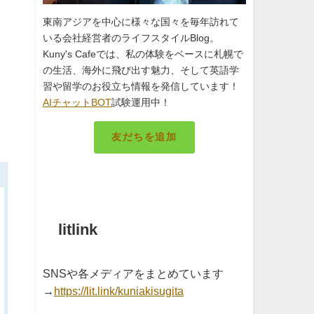
東南アジアを中心に様々な国々を毎年訪れて
いる会社経営者のライフスタイルBlog。
Kuny's Cafeでは、私の体験をベースに札幌で
の生活、海外に飛び出す魅力、そして英語学
習や留学のお役立ち情報を発信しています！
AIチャットBOT
試験運用中！
友だちを追加
札幌のキング
litlink
SNSや各メディアをまとめています
→
https://lit.link/kuniakisugita