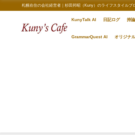
札幌在住の会社経営者｜杉田邦昭（Kuny）のライフスタイルブ
KunyTalk AI
日記ログ
持
GrammarQuest AI
オリジナ