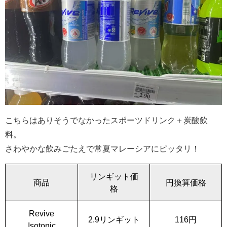
こちらはありそうでなかったスポーツドリンク＋炭酸飲
料。
さわやかな飲みごたえで常夏マレーシアにピッタリ！
リンギット価
商品
円換算価格
格
Revive
2.9リンギット
116円
Isotonic