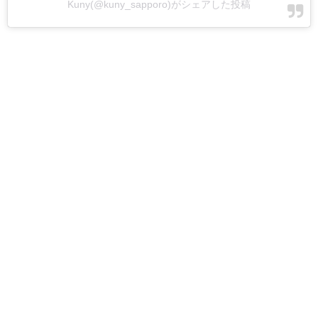
Kuny(@kuny_sapporo)がシェアした投稿