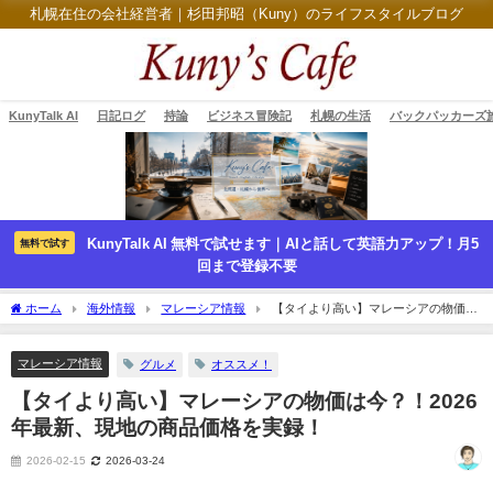
札幌在住の会社経営者｜杉田邦昭（Kuny）のライフスタイルブログ
KunyTalk AI
日記ログ
持論
ビジネス冒険記
札幌の生活
バックパッカーズ
KunyTalk AI 無料で試せます｜AIと話して英語力アップ！月5
無料で試す
回まで登録不要
ホーム
海外情報
マレーシア情報
【タイより高い】マレーシアの物価は
今？！2026年最新、現地の商品価格を実録！
マレーシア情報
グルメ
オススメ！
【タイより高い】マレーシアの物価は今？！2026
年最新、現地の商品価格を実録！
2026-02-15
2026-03-24