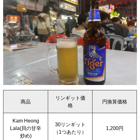
リンギット価
商品
円換算価格
格
Kam Heong
30リンギット
Lala(貝の甘辛
1,200円
（1つあたり）
炒め)