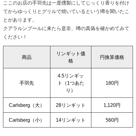
ここのお店の手羽先は一度燻製にしてじっくり香りを付け
てからゆっくりとグリルで焼いているという噂を聞いたこ
とがあります。
クアラルンプールに来たら是非、噂の真偽を確かめてみて
ください！
リンギット価
商品
円換算価格
格
4.5リンギッ
手羽先
ト（1つあた
180円
り）
Carlsberg（大）
28リンギット
1,120円
Carlsberg（小）
14リンギット
560円