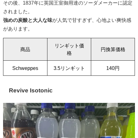
その後、1837年に英国王室御用達のソーダメーカーに認定
されました。
強めの炭酸と大人な味
が人気で甘すぎず、心地よい爽快感
があります。
リンギット価
商品
円換算価格
格
Schweppes
3.5リンギット
140円
Revive Isotonic