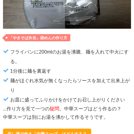
「やきそば弁当」袋めんの作り方
フライパンに200mlのお湯を沸騰、麺を入れて中火にす
る。
1分後に麺を裏返す
麺がほぐれ水気が無くなったらソースを加えて出来上が
り
お皿に盛ってふりかけをかけてお召し上がりください
...作り方を見て一つの
疑問
。中華スープはどう作るの？
中華スープは別にお湯を沸かして作るそうです。