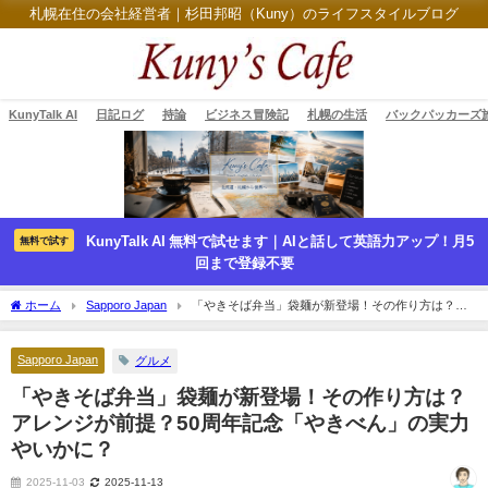
札幌在住の会社経営者｜杉田邦昭（Kuny）のライフスタイルブログ
KunyTalk AI
日記ログ
持論
ビジネス冒険記
札幌の生活
バックパッカーズ
KunyTalk AI 無料で試せます｜AIと話して英語力アップ！月5
無料で試す
回まで登録不要
ホーム
Sapporo Japan
「やきそば弁当」袋麺が新登場！その作り方は？ア
レンジが前提？50周年記念「やきべん」の実力やいかに？
Sapporo Japan
グルメ
「やきそば弁当」袋麺が新登場！その作り方は？
アレンジが前提？50周年記念「やきべん」の実力
やいかに？
2025-11-03
2025-11-13