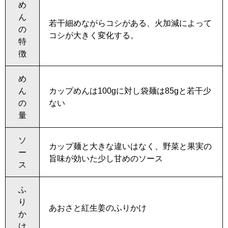
め
ん
若干細めながらコシがある、火加減によって
の
コシが大きく変化する。
特
徴
め
ん
カップめんは100gに対し袋麺は85gと若干少
の
ない
量
ソ
カップ麺と大きな違いはなく、野菜と果実の
ー
旨味が効いた少し甘めのソース
ス
ふ
り
あおさと紅生姜のふりかけ
か
け