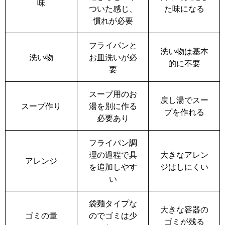
味
ついた感じ、
た味になる
慣れが必要
フライパンと
洗い物は基本
洗い物
お皿洗いが必
的に不要
要
スープ用のお
戻し湯でスー
スープ作り
湯を別に作る
プを作れる
必要あり
フライパン調
理の過程で具
大きなアレン
アレンジ
を追加しやす
ジはしにくい
い
袋麺タイプな
大きな容器の
ゴミの量
のでゴミは少
ゴミが残る