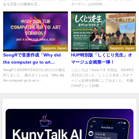
ある石造りの建物を活...
ガーデン」は2024年...
Sapporo Japan
Sapporo Japan
SongRで音楽作成「Why did
HUP特別版「しくじり先生」オ
the computer go to art
マージュ企画第一弾！
school」2023年6月6日のための
SongRで2023年6月6日のためだけの曲を
こんにちは！Kunyです 今回は、2024年3
作りました。 曲のタイトルは「Why did
月21日に行った「しくじり先生」のオマ
曲
the computer go to art s...
ージュ企画を動画にしてみました。 札幌
のHUPという目標...