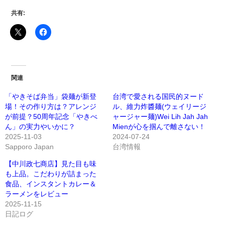
共有:
関連
「やきそば弁当」袋麺が新登
台湾で愛される国民的ヌード
場！その作り方は？アレンジ
ル、維力炸醬麺(ウェイリージ
が前提？50周年記念「やきべ
ャージャー麺)Wei Lih Jah Jah
ん」の実力やいかに？
Mienが心を掴んで離さない！
2025-11-03
2024-07-24
Sapporo Japan
台湾情報
【中川政七商店】見た目も味
も上品。こだわりが詰まった
食品、インスタントカレー＆
ラーメンをレビュー
2025-11-15
日記ログ