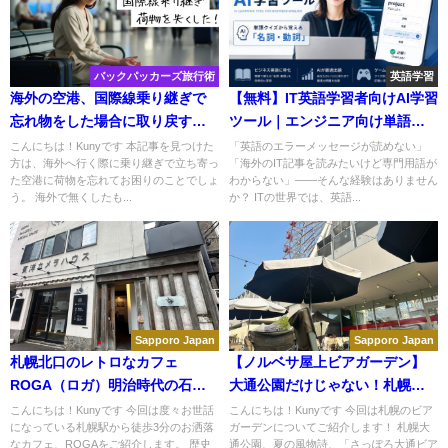
バックパッカーズ旅行術
英語学習
海外の空港、国際線乗り継ぎで
【無料】IT英語学習者向けAI学習
忘れ物をした場合に取り戻す方
ツール｜エンジニア向け単語ク
法！
イズ&文法練習ツール
こんにちは！Kunyです 本記事を見つけた
「英語のエラーメッセージが読めない」
方は、海外へ行く際に乗り継ぎで立ち寄っ
「海外のIT記事を読みたいけど専門用語が
た空港に荷物を忘れてお困りのことでしょ
わからない」——そんな経験はありません
う。 海外で無くしたも...
か？ ITの世界では、英語...
Sapporo Japan
Sapporo Japan
札幌北口のレトロなカフェ
【ノルベサ屋上ビアガーデン】
ROGA（ロガ）明治時代の石蔵
大通公園だけじゃない！札幌中
で無水カレーのランチ！
心にあるビアガーデンTHE
こんにちは！Kunyです 今回は度々お世話
こんにちは！Kunyです 今回は札幌のビア
になっている札幌駅から徒歩3分のお洒落
ガーデンについてご紹介します！ 札幌大
CAMP！
なカフェ、ROGAをご紹介します。 歴史
通公園、夏の風物詩、「さっぽろ大通ビア