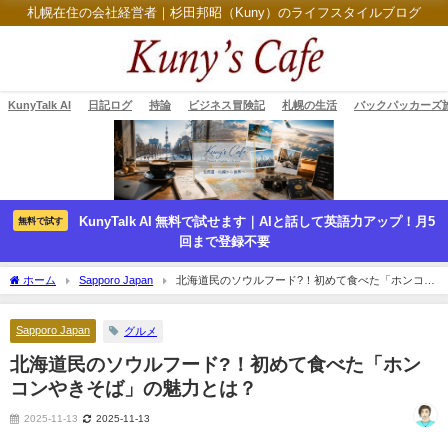
札幌在住の会社経営者｜杉田邦昭（Kuny）のライフスタイルブログ
KunyTalk AI
日記ログ
持論
ビジネス冒険記
札幌の生活
バックパッカーズ
KunyTalk AI 無料で試せます｜AIと話して英語力アップ！月5
無料で試す
回まで登録不要
ホーム
Sapporo Japan
北海道民のソウルフード?！初めて食べた「ホンコン
やきそば」の魅力とは？
Sapporo Japan
グルメ
北海道民のソウルフード?！初めて食べた「ホン
コンやきそば」の魅力とは？
2025-11-13
2025-11-13