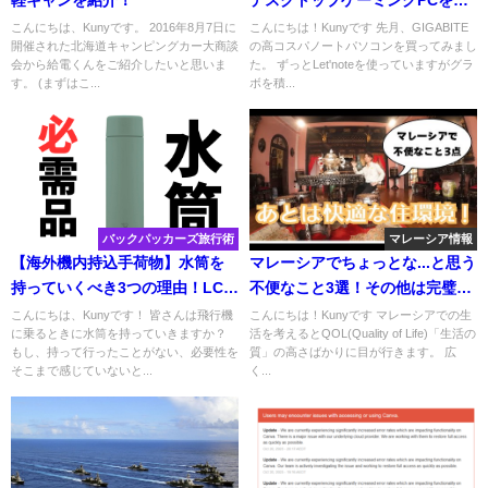
軽キャンを紹介！
デスクトップゲーミングPCを買
ってみた
こんにちは、Kunyです。 2016年8月7日に
こんにちは！Kunyです 先月、GIGABITE
開催された北海道キャンピングカー大商談
の高コスパノートパソコンを買ってみまし
会から給電くんをご紹介したいと思いま
た。 ずっとLet'noteを使っていますがグラ
す。 (まずはこ...
ボを積...
バックパッカーズ旅行術
マレーシア情報
【海外機内持込手荷物】水筒を
マレーシアでちょっとな...と思う
持っていくべき3つの理由！LCC
不便なこと3選！その他は完璧に
の機内食オプションはもう不
近い住みやすさ！
こんにちは、Kunyです！ 皆さんは飛行機
こんにちは！Kunyです マレーシアでの生
に乗るときに水筒を持っていきますか？
活を考えるとQOL(Quality of Life)「生活の
要？
もし、持って行ったことがない、必要性を
質」の高さばかりに目が行きます。 広
そこまで感じていないと...
く...