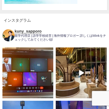
インスタグラム
kuny_sapporo
留学代理店 | 語学学校経営 | 海外情報ブロガー
詳しくはlitlinkをチ
ェックしてみてください🙌