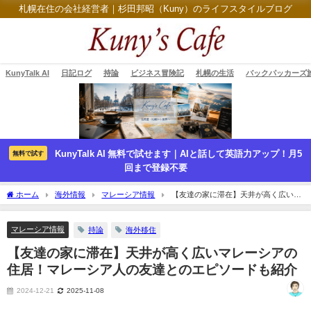
札幌在住の会社経営者｜杉田邦昭（Kuny）のライフスタイルブログ
KunyTalk AI
日記ログ
持論
ビジネス冒険記
札幌の生活
バックパッカーズ
KunyTalk AI 無料で試せます｜AIと話して英語力アップ！月5
無料で試す
回まで登録不要
ホーム
海外情報
マレーシア情報
【友達の家に滞在】天井が高く広いマ
レーシアの住居！マレーシア人の友達とのエピソードも紹介
マレーシア情報
持論
海外移住
【友達の家に滞在】天井が高く広いマレーシアの
住居！マレーシア人の友達とのエピソードも紹介
2024-12-21
2025-11-08