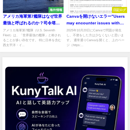
海外情報
日記ログ
アメリカ海軍第7艦隊はなぜ世界
Canvaを開けないエラー"Users
最強と呼ばれるのか？司令塔ブ
may encounter issues with
ルーリッジに乗船
accessing or using Canva"
アメリカ海軍第7艦隊（U.S. Seventh
2025年10月20日にCanvaで問題が発生
Fleet）は、「世界最強の艦隊」と称され
し、不便をした方は少なくないと思いま
ることが多い存在です。 特に日本を含む
す。 通常通りCanvaを開くと、上のペー
西太平洋・イ...
ジ（https:...