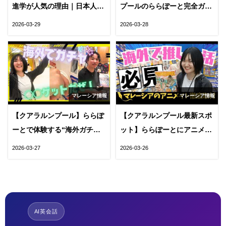
進学が人気の理由｜日本人が
プールのららぽーと完全ガイ
増えている背景とメリットを
ド｜店舗数・アクセス・見ど
2026-03-29
2026-03-28
徹底解説
ころを徹底解説
マレーシア情報
マレーシア情報
【クアラルンプール】ららぽ
【クアラルンプール最新スポ
ーとで体験する“海外ガチ
ット】ららぽーとにアニメイ
ャ”｜日本との違いと楽しみ
ト出店！マレーシアで感じ
2026-03-27
2026-03-26
方を解説
る“日本カルチャー”の今
AI英会話