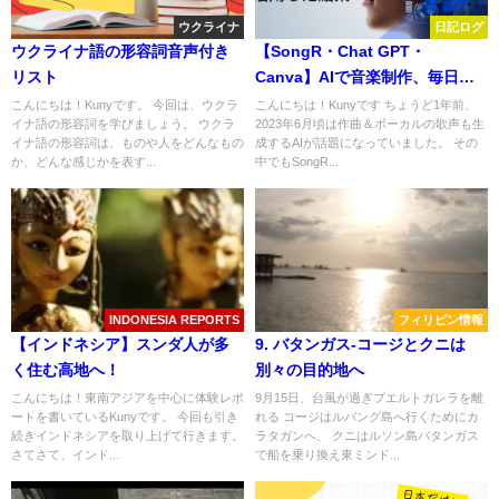
ウクライナ
日記ログ
ウクライナ語の形容詞音声付き
【SongR・Chat GPT・
リスト
Canva】AIで音楽制作、毎日
youtubeに上げた結果！
こんにちは！Kunyです。 今回は、ウクラ
こんにちは！Kunyです ちょうど1年前、
イナ語の形容詞を学びましょう。 ウクラ
2023年6月頃は作曲＆ボーカルの歌声も生
イナ語の形容詞は、ものや人をどんなもの
成するAIが話題になっていました。 その
か、どんな感じかを表す...
中でもSongR...
INDONESIA REPORTS
フィリピン情報
【インドネシア】スンダ人が多
9. バタンガス-コージとクニは
く住む高地へ！
別々の目的地へ
こんにちは！東南アジアを中心に体験レポ
9月15日、台風が過ぎプエルトガレラを離
ートを書いているKunyです。 今回も引き
れる コージはルバング島へ行くためにカ
続きインドネシアを取り上げて行きます。
ラタガンへ、 クニはルソン島バタンガス
さてさて、インド...
で船を乗り換え東ミンド...