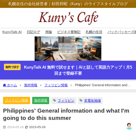
札幌在住の会社経営者｜杉田邦昭（Kuny）のライフスタイルブログ
KunyTalk AI
日記ログ
持論
ビジネス冒険記
札幌の生活
バックパッカーズ
KunyTalk AI 無料で試せます｜AIと話して英語力アップ！月5
無料で試す
回まで登録不要
ホーム
海外情報
フィリピン情報
Philippines' General information and
what I'm going to do this summer
フィリピン情報
海外情報
フィリピン
非電化地域
Philippines' General information and what I'm
going to do this summer
2014-05-18
2023-05-29