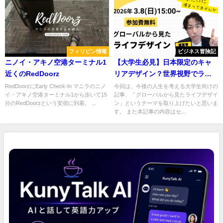
フィリピン情報
ビジネス冒険記
ニノイ・アキノ空港ターミナル1
【大学生必見】日本限定のキャ
近くのRedDoorz
リアデザイン？世界視野でライ
フデザインの枠を広げよう！
RedDoorzにEarly Check-In マニラのニノ
今回は、今後の人生を考える大学生向けの
イ・アキノ空港ターミナル1から歩いて15
記事、「グローバルから見たライフデザイ
分のRedDoorzという安宿に到着。 ...
ン」というテーマを取り上げたいと思いま
す。 また本記事の内容はセ...