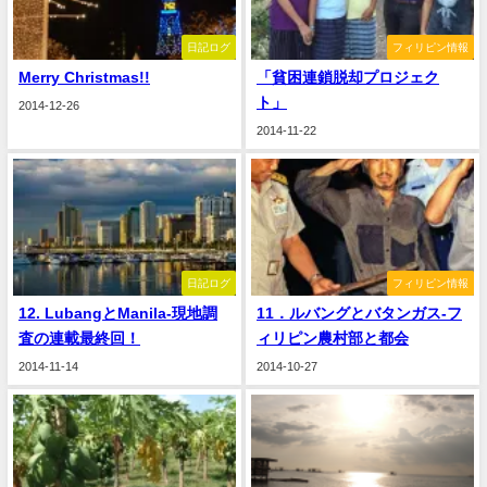
日記ログ
フィリピン情報
Merry Christmas!!
「貧困連鎖脱却プロジェク
ト」
2014-12-26
2014-11-22
日記ログ
フィリピン情報
12. LubangとManila-現地調
11．ルバングとバタンガス-フ
査の連載最終回！
ィリピン農村部と都会
2014-11-14
2014-10-27