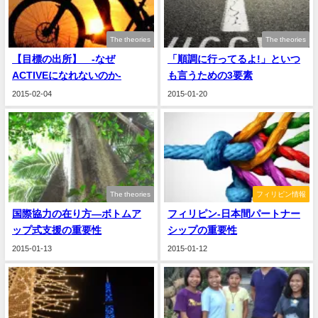
The theories
The theories
【目標の出所】 -なぜ
「順調に行ってるよ!」といつ
ACTIVEになれないのか-
も言うための3要素
2015-02-04
2015-01-20
The theories
フィリピン情報
国際協力の在り方―ボトムア
フィリピン-日本間パートナー
ップ式支援の重要性
シップの重要性
2015-01-13
2015-01-12