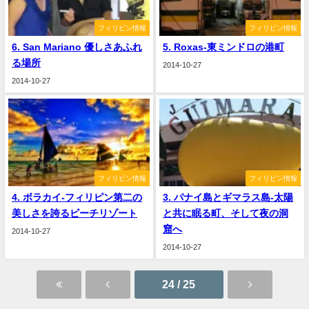
フィリピン情報
フィリピン情報
6. San Mariano 優しさあふれ
5. Roxas-東ミンドロの港町
る場所
2014-10-27
2014-10-27
フィリピン情報
フィリピン情報
4. ボラカイ‐フィリピン第二の
3. パナイ島とギマラス島-太陽
美しさを誇るビーチリゾート
と共に眠る町、そして夜の洞
窟へ
2014-10-27
2014-10-27
24 / 25