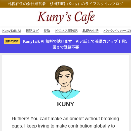
札幌在住の会社経営者｜杉田邦昭（Kuny）のライフスタイルブログ
KunyTalk AI
日記ログ
持論
ビジネス冒険記
札幌の生活
バックパッカーズ
KunyTalk AI 無料で試せます｜AIと話して英語力アップ！月5
無料で試す
回まで登録不要
KUNY
Hi there! You can't make an omelet without breaking
eggs. I keep trying to make contribution globally to