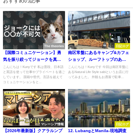
おすすめの記事
The theories
日記ログ
【国際コミュニケーション】勇
南区常盤にあるキャンプ&カフェ
気を振り絞ってジョークを真面
ショップ、ルーフトップのある
目に解説、冗談が滑る理由も説
SABI(サビ)に行ってみた
こんにちは！Kunyです 私は普段、日本語
こんにちは！Kunyです 今回は南区常盤に
と英語を使って仕事やプライベートを過ご
あるNatural Life Style sabiというお店に行
明！
しています。 国籍や世代、言語を超えて
ってみました。 外観もお洒落で駐車...
コミュニケーションをと...
マレーシア情報
日記ログ
【2026年最新版】クアラルンプ
12. LubangとManila-現地調査