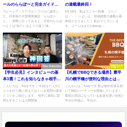
ールのららぽーと完全ガイド｜
の連載最終回！
店舗数・アクセス・見どころを
マレーシア・クアラルンプールに誕生し
9月18日、私はマニラへ到着、コージ
た、日本発の大型商業施設「ららぽー
は・・・ いよいよ、現地調査の連載も最
徹底解説
と」。実際に行ってみると、日本のららぽ
終回となりました！ 私はマニラにいま
ーととは“似ているようで違う”体...
す。コージはまだLubangに...
The theories
日記ログ
【学生必見】インタビューの基
【札幌でBBQできる場所】豊平
本3選！これを知らなきゃ相手に
川の幌平橋が便利な理由とは？
失礼です
マナーや注意点もご紹介！
こんにちは、Kunyです！ 今回はインタビ
こんちには！Kunyです 私は毎年友達を招
ューを行う際に抑えておくべき質問の基本
いてBBQパーティーを開催しています！
とコツをご紹介します。 相手に適切に質
普段お世話になっている友達を誘い自然と
問をすることは人間関係...
半分が外国人、半分が...