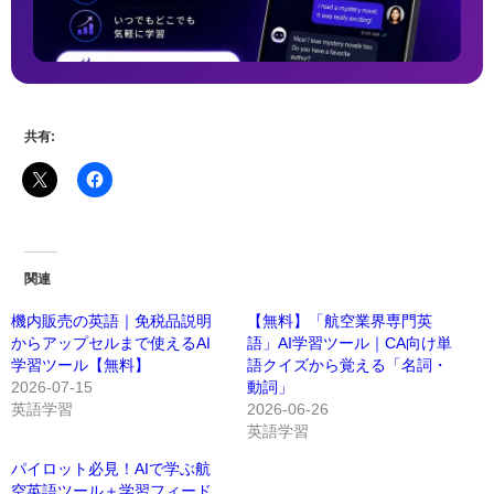
共有:
関連
機内販売の英語｜免税品説明
【無料】「航空業界専門英
からアップセルまで使えるAI
語」AI学習ツール｜CA向け単
学習ツール【無料】
語クイズから覚える「名詞・
2026-07-15
動詞」
英語学習
2026-06-26
英語学習
パイロット必見！AIで学ぶ航
空英語ツール＋学習フィード