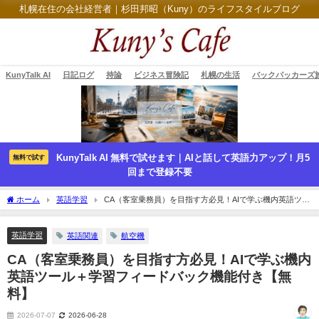
札幌在住の会社経営者｜杉田邦昭（Kuny）のライフスタイルブログ
KunyTalk AI
日記ログ
持論
ビジネス冒険記
札幌の生活
バックパッカーズ
KunyTalk AI 無料で試せます｜AIと話して英語力アップ！月5
無料で試す
回まで登録不要
ホーム
英語学習
CA（客室乗務員）を目指す方必見！AIで学ぶ機内英語ツー
ル＋学習フィードバック機能付き【無料】
英語学習
英語関連
航空機
CA（客室乗務員）を目指す方必見！AIで学ぶ機内
英語ツール＋学習フィードバック機能付き【無
料】
2026-07-07
2026-06-28