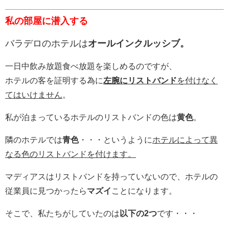
私の部屋に潜入する
バラデロのホテルは
オールインクルッシブ。
一日中飲み放題食べ放題を楽しめるのですが、
ホテルの客を証明する為に
左腕にリストバンド
を付けなく
てはいけません
。
私が泊まっているホテルのリストバンドの色は
黄色
。
隣のホテルでは
青色
・・・というように
ホテルによって異
なる色のリストバンドを付けます。
マディアスはリストバンドを持っていないので、ホテルの
従業員に見つかったら
マズイ
ことになります。
そこで、私たちがしていたのは
以下の2つ
です・・・