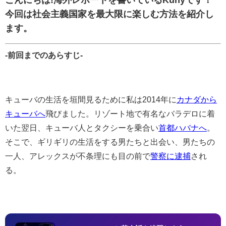
こんにちは!海外レポートを書いているKunyです！
今回は社会主義国家を最大限に楽しむ方法を紹介し
ます。
‐前回までのあらすじ‐
キューバの生活を垣間見るために私は2014年に
カナダから
キューバへ
飛びました。リゾート地で有名なバラデロに着
いた翌日、キューバ人とタクシーを乗合い
首都ハバナへ
。
そこで、ギリギリの生活をする男たちと出会い、男たちの
一人、アレックスが不条理にも目の前で
警察に逮捕
され
る。