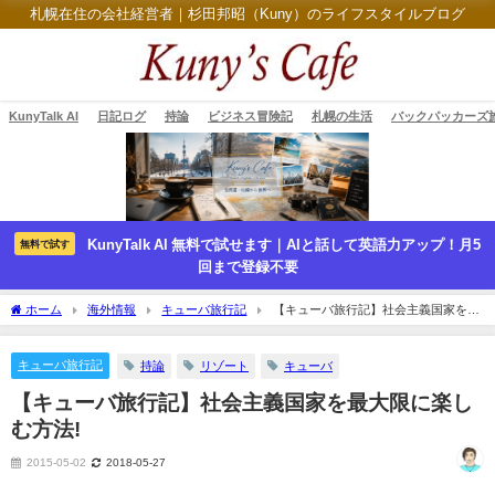
札幌在住の会社経営者｜杉田邦昭（Kuny）のライフスタイルブログ
KunyTalk AI
日記ログ
持論
ビジネス冒険記
札幌の生活
バックパッカーズ
KunyTalk AI 無料で試せます｜AIと話して英語力アップ！月5
無料で試す
回まで登録不要
ホーム
海外情報
キューバ旅行記
【キューバ旅行記】社会主義国家を最
大限に楽しむ方法!
キューバ旅行記
持論
リゾート
キューバ
【キューバ旅行記】社会主義国家を最大限に楽し
む方法!
2015-05-02
2018-05-27