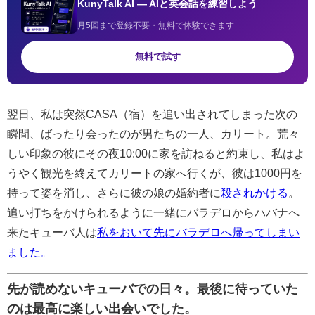
KunyTalk AI — AIと英会話を練習しよう
月5回まで登録不要・無料で体験できます
無料で試す
翌日、私は突然CASA（宿）を追い出されてしまった次の
瞬間、ばったり会ったのが男たちの一人、カリート。荒々
しい印象の彼にその夜10:00に家を訪ねると約束し、私はよ
うやく観光を終えてカリートの家へ行くが、彼は1000円を
持って姿を消し、さらに彼の娘の婚約者に
殺されかける
。
追い打ちをかけられるように一緒にバラデロからハバナへ
来たキューバ人は
私をおいて先にバラデロへ帰ってしまい
ました。
先が読めないキューバでの日々。最後に待っていた
のは最高に楽しい出会いでした。