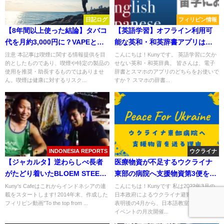
日記ログ
フィリピン情報
【8年間以上使った結論】タバコ
【英語学習】オフライン利用可
代を月約3,000円に？VAPEとい
能な英和・和英辞書アプリはウ
う選択肢・使い方を注意点とと
ィズダムがおススメ！
注意 本記事は喫煙に関する情報提供を目
こんにちは！Kunyです。 英語学習に欠か
的としたものであり、喫煙や特定の製品の
せない英和・和英辞典。 皆さんは、電子
もに本音で解説
使用を推奨・助長するものではありませ
辞書とスマホのアプリのどちらをお使いで
ん。喫煙は健康に対するリスク...
すか？ スマホの辞書...
INDONESIA REPORTS
ウクライナ
【ジャカルタ】逆わらしべ長者
医療物資が不足するウクライナ
がたどり着いたBLOEM STEEN
東部の病院へ支援物資第3便を郵
HOTEL
送
Kuny's Cafeはこれからインドネシアの連
こんにちは！Kunyです 私は2022年3月の
載をスタートします! 2014年末、作成した
日本政府によるウクライナ避難者受け入れ
フィリピン動画"To the top from ...
表明後の4月から、日本語教室と文化交流
イベントの月次開催...