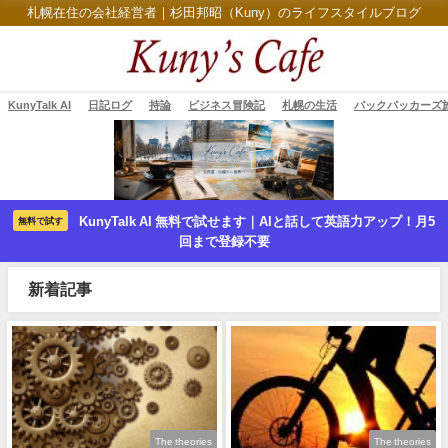
札幌在住の会社経営者｜杉田邦昭（Kuny）のライフスタイルブログ
KunyTalk AI
日記ログ
持論
ビジネス冒険記
札幌の生活
バックパッカーズ
KunyTalk AI 無料で試せます｜AIと話して英語力アップ！月5
無料で試す
回まで登録不要
新着記事
The theories
The theories