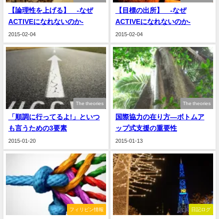
【論理性を上げる】 -なぜ
【目標の出所】 -なぜ
ACTIVEになれないのか-
ACTIVEになれないのか-
2015-02-04
2015-02-04
The theories
The theories
「順調に行ってるよ!」といつ
国際協力の在り方―ボトムア
も言うための3要素
ップ式支援の重要性
2015-01-20
2015-01-13
フィリピン情報
日記ログ