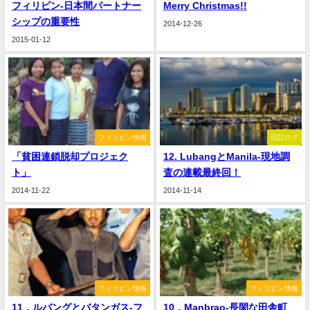
フィリピン-日本間パートナー
Merry Christmas!!
シップの重要性
2014-12-26
2015-01-12
フィリピン情報
日記ログ
「貧困連鎖脱却プロジェク
12. LubangとManila-現地調
ト」
査の連載最終回！
2014-11-22
2014-11-14
フィリピン情報
フィリピン情報
11．ルバングとバタンガス-フ
10．Manbrao-長閑な田舎町