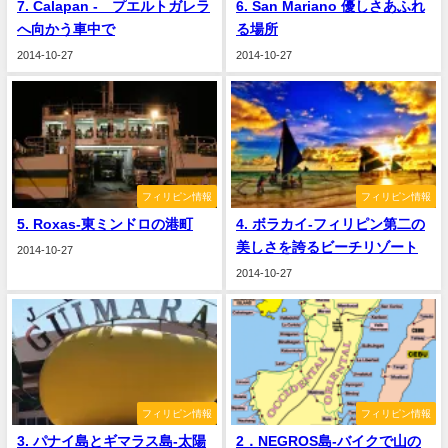
7. Calapan - プエルトガレラ
6. San Mariano 優しさあふれ
へ向かう車中で
る場所
2014-10-27
2014-10-27
フィリピン情報
フィリピン情報
5. Roxas-東ミンドロの港町
4. ボラカイ‐フィリピン第二の
美しさを誇るビーチリゾート
2014-10-27
2014-10-27
フィリピン情報
フィリピン情報
3. パナイ島とギマラス島-太陽
2．NEGROS島-バイクで山の