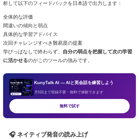
析して以下のフィードバックを日本語で出力します：
全体的な評価
間違いの傾向と弱点
具体的な学習アドバイス
次回チャレンジすべき難易度の提案
学びっぱなしで終わらず、
自分の弱点を把握して次の学習
に活かせる
のがこのツールの強みです。
KunyTalk AI — AIと英会話を練習しよう
月5回まで登録不要・無料で体験できます
無料で試す
🎧 ネイティブ発音の読み上げ