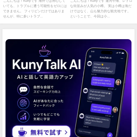
と！
クスタイムを楽しむ！
こんにちは！Kunyです 海外では用心して
こんにちは！Kunyです 運河や海、レトロ
いても、トラブルに遭う可能性をゼロには
な街並みが人気の小樽。 実は小樽は海だ
できません。 フィリピンだけではありま
けではなく、山も魅力的な観光地です。
せんが、特に多いトラブ...
ということで、今回は小...