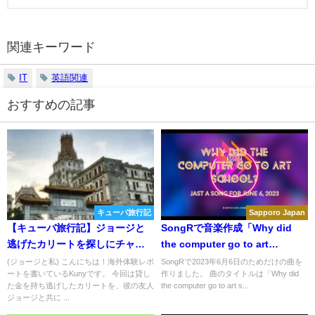
関連キーワード
IT
英語関連
おすすめの記事
キューバ旅行記
Sapporo Japan
【キューバ旅行記】ジョージと
SongRで音楽作成「Why did
逃げたカリートを探しにチャイ
the computer go to art
ナタウンへ
school」2023年6月6日のための
(ジョージと私) こんにちは！海外体験レポ
SongRで2023年6月6日のためだけの曲を
ートを書いているKunyです。 今回は貸し
作りました。 曲のタイトルは「Why did
曲
た金を持ち逃げしたカリートを、彼の友人
the computer go to art s...
ジョージと共に ...