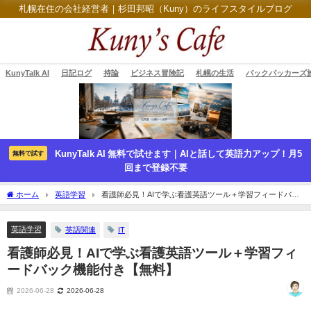
札幌在住の会社経営者｜杉田邦昭（Kuny）のライフスタイルブログ
KunyTalk AI
日記ログ
持論
ビジネス冒険記
札幌の生活
バックパッカーズ
KunyTalk AI 無料で試せます｜AIと話して英語力アップ！月5
無料で試す
回まで登録不要
ホーム
英語学習
看護師必見！AIで学ぶ看護英語ツール＋学習フィードバッ
ク機能付き【無料】
英語学習
英語関連
IT
看護師必見！AIで学ぶ看護英語ツール＋学習フィ
ードバック機能付き【無料】
2026-06-28
2026-06-28