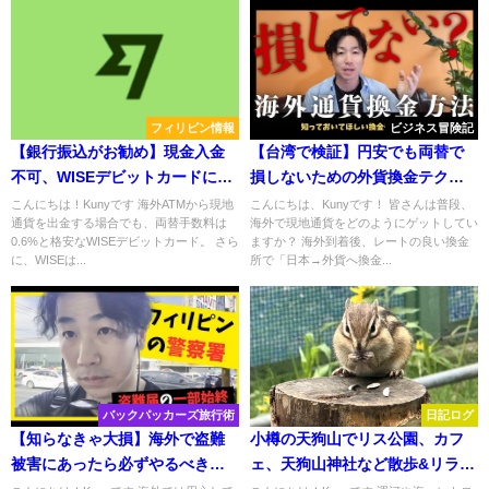
フィリピン情報
ビジネス冒険記
【銀行振込がお勧め】現金入金
【台湾で検証】円安でも両替で
不可、WISEデビットカードに入
損しないための外貨換金テクニ
金する方法
ック！アメリカドル(USD)を挟ん
こんにちは！Kunyです 海外ATMから現地
こんにちは、Kunyです！ 皆さんは普段、
通貨を出金する場合でも、両替手数料は
海外で現地通貨をどのようにゲットしてい
で現地通貨に！
0.6%と格安なWISEデビットカード。 さら
ますか？ 海外到着後、レートの良い換金
に、WISEは...
所で「日本→外貨へ換金...
バックパッカーズ旅行術
日記ログ
【知らなきゃ大損】海外で盗難
小樽の天狗山でリス公園、カフ
被害にあったら必ずやるべきこ
ェ、天狗山神社など散歩&リラッ