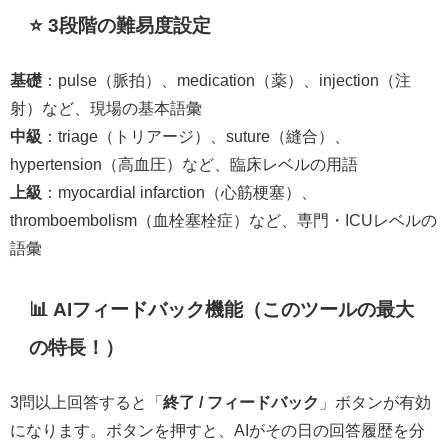
⭐ 3段階の難易度設定
基礎
：pulse（脈拍）、medication（薬）、injection（注
射）など、現場の基本語彙
中級
：triage（トリアージ）、suture（縫合）、
hypertension（高血圧）など、臨床レベルの用語
上級
：myocardial infarction（心筋梗塞）、
thromboembolism（血栓塞栓症）など、専門・ICUレベルの
語彙
📊 AIフィードバック機能（このツールの最大
の特長！）
3問以上回答すると「
終了 / フィードバック
」ボタンが有効
になります。ボタンを押すと、AIがその日の回答履歴を分