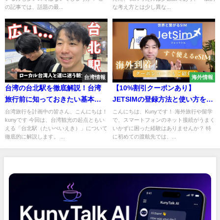
の記事では、話題の最...
な考え方とは少し異な...
台湾情報
海外情報
台湾の台北駅を徹底解説！台湾
【10%割引クーポンあり】
旅行前に知っておきたい基本情
JETSIMの登録方法と使い方を徹
報まとめ
底解説！海外到着後すぐネット
台湾旅行を計画中の皆さん、こんにちは！
こんにちは、Kunyです！ 海外旅行や留学
kunyです 今回は、台湾観光の起点ともい
で、スマートフォンのネット接続がうまく
接続OK！
える「台北駅（たいぺいえき）」について
いかずに困った経験はありませんか？ 特
徹底的に解説します。 ...
に初めての渡航先では、...