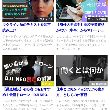
ウクライナ
マレーシア情報
ウクライナ語のテキストを音声
【海外大学進学】高校卒業資格
読み上げ
がない（中卒）からマレーシア
のHELP大学のCertificateへ入学
テキストボックス内にウクライナ語を入力
こんにちは、Kunyです！ 今回はマレーシ
し"Read Aloud"を押すとウクライナ語が読
アのHELP大学へ進学する手順をまとめま
する手順
み上げられます。 ただ、誤った発音が合
す。 先ずは全体の流れを抑えましょう。
成される場合が...
キーポイントは、ビ...
日記ログ
The theories
【徹底解説】初心者にもおすす
仕事とは何か？自分だけの生き
め！最新ドローン「DJI NEO」
方、としての仕事観
の魅力と注意点とは？
こんにちは、Kunyです! ドローンに興味が
こんにちは！Kunyです 今回は仕事とはそ
あるけど、どの機種を選べばいいか迷って
もそも何か、持論を書きたいと思います。
いる方も多いのではないでしょうか？ こ
ただ、私の考え方は少数派であり、一般的