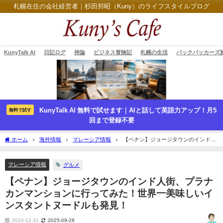
札幌在住の会社経営者｜杉田邦昭（Kuny）のライフスタイルブログ
KunyTalk AI
日記ログ
持論
ビジネス冒険記
札幌の生活
バックパッカーズ
KunyTalk AI 無料で試せます｜AIと話して英語力アップ！月5
無料で試す
回まで登録不要
ホーム
海外情報
マレーシア情報
【ペナン】ジョージタウンのインド人
街、プラナカンマンションに行ってみた！世界一美味しいインスタントヌードルも発
見！
マレーシア情報
グルメ
【ペナン】ジョージタウンのインド人街、プラナ
カンマンションに行ってみた！世界一美味しいイ
ンスタントヌードルも発見！
2024-12-31
2025-09-28