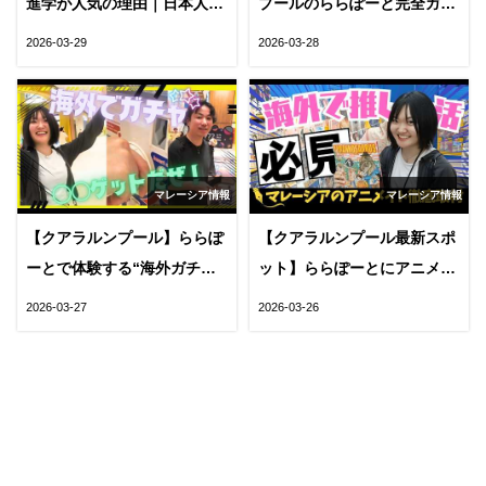
進学が人気の理由｜日本人が
プールのららぽーと完全ガイ
増えている背景とメリットを
ド｜店舗数・アクセス・見ど
2026-03-29
2026-03-28
徹底解説
ころを徹底解説
マレーシア情報
マレーシア情報
【クアラルンプール】ららぽ
【クアラルンプール最新スポ
ーとで体験する“海外ガチ
ット】ららぽーとにアニメイ
ャ”｜日本との違いと楽しみ
ト出店！マレーシアで感じ
2026-03-27
2026-03-26
方を解説
る“日本カルチャー”の今