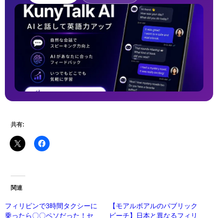
共有:
関連
フィリピンで3時間タクシーに
【モアルボアルのパブリック
乗ったら〇〇ペソだった！セ
ビーチ】日本と異なるフィリ