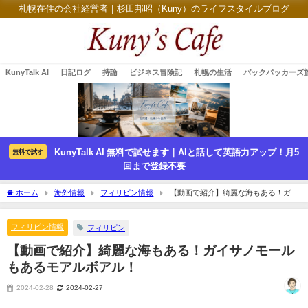
札幌在住の会社経営者｜杉田邦昭（Kuny）のライフスタイルブログ
KunyTalk AI
日記ログ
持論
ビジネス冒険記
札幌の生活
バックパッカーズ
KunyTalk AI 無料で試せます｜AIと話して英語力アップ！月5
無料で試す
回まで登録不要
ホーム
海外情報
フィリピン情報
【動画で紹介】綺麗な海もある！ガイ
サノモールもあるモアルボアル！
フィリピン情報
フィリピン
【動画で紹介】綺麗な海もある！ガイサノモール
もあるモアルボアル！
2024-02-28
2024-02-27