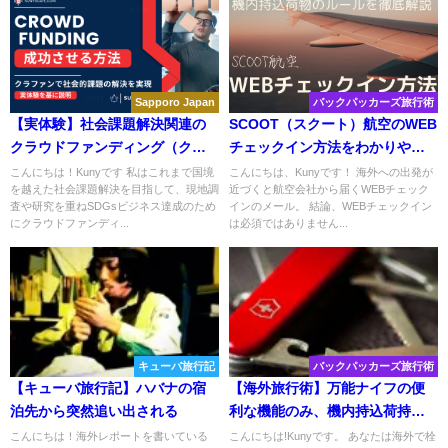
Sapporo Japan
バックパッカーズ旅行術
【実体験】社会課題解決関連の
SCOOT（スクート）航空のWEB
クラウドファンディング（クラ
チェックイン方法をわかりやす
ファン）を成功させるには？実
く解説！
こんにちは！Kunyです 私はこれまで国境
こんにちは、Kunyです！ 海外への出発が
を越えた社会課題解決を目指して、現地調
近づくと航空会社から届くWEBチェック
際にソーシャルグッドを達成し
査や研究を重ねSDGsビジネス達成のため
インのメール。 結論、WEBチェックイン
た方法を詳しくご紹介！
にクラウドファンディ...
は必須ではありません...
キューバ旅行記
バックパッカーズ旅行術
【キューバ旅行記】ハバナの宿
【海外旅行術】万能ナイフの便
泊先から突然追い出される
利な機能のみ、機内持込荷持つ
として持ち込む。
こんにちは！海外レポートを書いている
こんにちは!Kunyです。 あなたは海外で栓