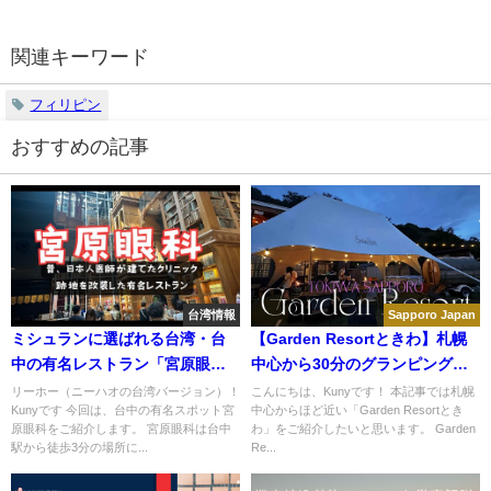
関連キーワード
フィリピン
おすすめの記事
台湾情報
Sapporo Japan
ミシュランに選ばれる台湾・台
【Garden Resortときわ】札幌
中の有名レストラン「宮原眼
中心から30分のグランピング場
科」なぜ「眼科」？名前の由来
が天国過ぎた！
リーホー（ニーハオの台湾バージョン）！
こんにちは、Kunyです！ 本記事では札幌
Kunyです 今回は、台中の有名スポット宮
中心からほど近い「Garden Resortとき
と歴史も解説
原眼科をご紹介します。 宮原眼科は台中
わ」をご紹介したいと思います。 Garden
駅から徒歩3分の場所に...
Re...