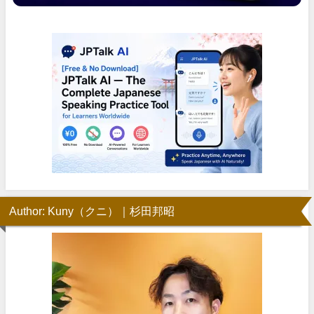
Author: Kuny（クニ）｜杉田邦昭