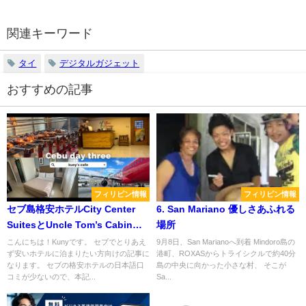
関連キーワード
タイ
デジタルガジェット
おすすめの記事
フィリピン情報
フィリピン情報
セブ島格安ホテルCity Center
6. San Mariano 優しさあふれる
SuitesとUncle Tom’s Cabin
場所
Hotelのレビュー
こんにちは！Kunyです。 セブでとりあえ
9月8日、San Marianoへ到着 Mindoro島の
ず安いホテルに泊まりたい方向けの記事に
港町、ROXASからトライシクルで約40分
なります。 セブの格安ホテルの日本語口
島の中央に向かった小さな村、 そこが
コミが少ないので、本記...
Sa...