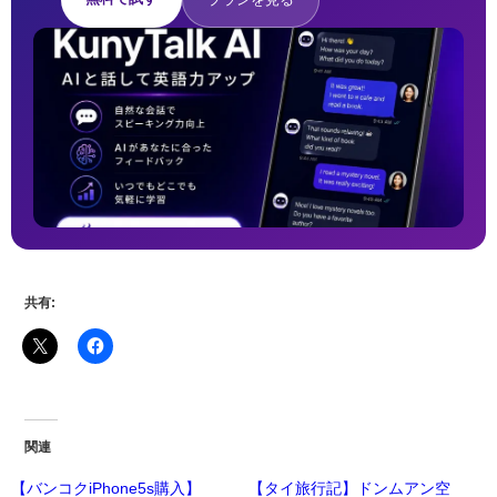
共有:
関連
【バンコクiPhone5s購入】
【タイ旅行記】ドンムアン空