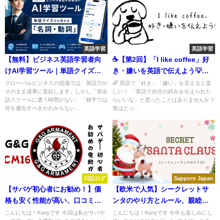
英語学習
英語学習
【無料】ビジネス英語学習者向
☕【第2回】「I like coffee」好
けAI学習ツール｜単語クイズか
き・嫌いを英語で伝えよう💡｜
ら覚える「名詞・動詞」
ゼロから話せる英会話(2/5)
グローバルビジネスの現場では、英語力が
🌈 英語で「好き」「嫌い」を言えると楽
そのまま成果に直結します。しかし「英会
しい！ 「英語で自分の好みを伝えられた
話スクールに通う時間がない」「独学では
らいいな」と思ったことはありませんか？
何を優先すべきかわからない...
実はとっ...
日記ログ
Sapporo Japan
【サバゲ初心者にお勧め！】価
【欧米で人気】シークレットサ
格も安く性能が高い、口コミ高
ンタのやり方とルール、親睦を
評価の電動ガンG&GのCM16！
深めれるクリスマスの楽しみ
こんにちは！Kunyです 今回は私がサバゲ
こんにちは！Kunyです 今年も楽しみにし