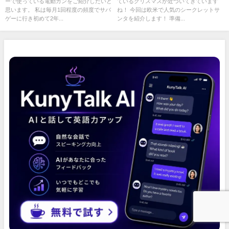
ーで使っている電動ガンをご紹介したいと
ているクリスマスが近づいてきています
予備のマガジンも紹介！
方！
思います。 私は毎月1回程度の頻度でサバ
ね！ 今回は欧米で人気のシークレットサ
ゲーに行き初めて2年...
ンタを紹介します！ 準備...