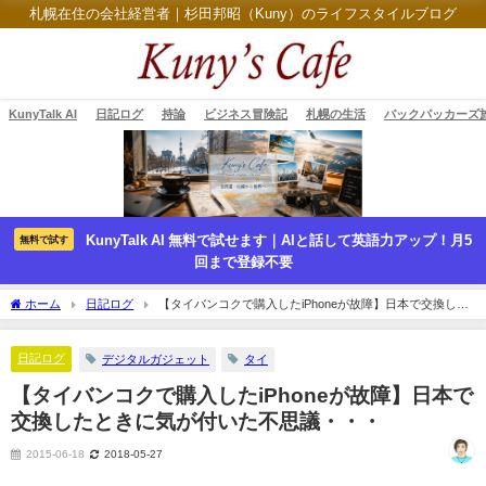
札幌在住の会社経営者｜杉田邦昭（Kuny）のライフスタイルブログ
KunyTalk AI
日記ログ
持論
ビジネス冒険記
札幌の生活
バックパッカーズ
KunyTalk AI 無料で試せます｜AIと話して英語力アップ！月5
無料で試す
回まで登録不要
ホーム
日記ログ
【タイバンコクで購入したiPhoneが故障】日本で交換した
ときに気が付いた不思議・・・
日記ログ
デジタルガジェット
タイ
【タイバンコクで購入したiPhoneが故障】日本で
交換したときに気が付いた不思議・・・
2015-06-18
2018-05-27