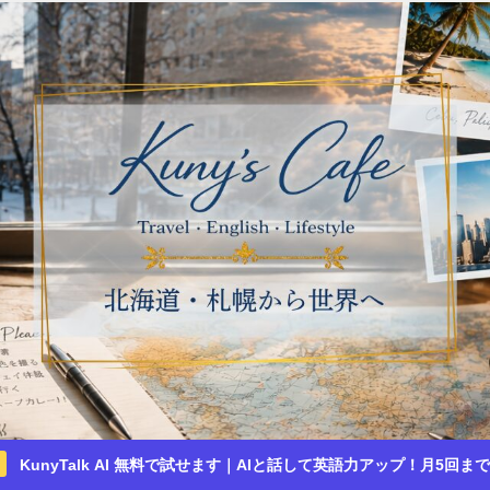
KunyTalk AI 無料で試せます｜AIと話して英語力アップ！月5回ま