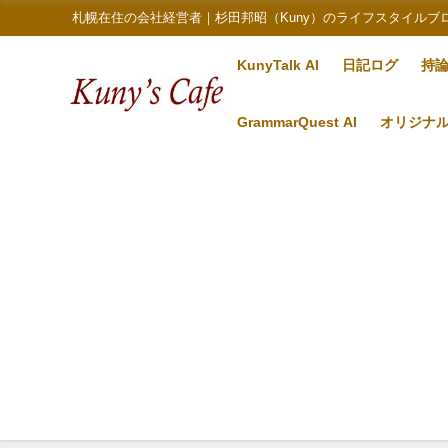
札幌在住の会社経営者｜杉田邦昭（Kuny）のライフスタイルブ
KunyTalk AI
日記ログ
持
GrammarQuest AI
オリジナ