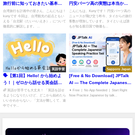
旅行前に知っておきたい基本情
円安バーツ高の実態は本当か？
報まとめ
現地物価を調査！
台湾旅行を計画中の皆さん、こんにちは！
こんにちは、Kunyです！ 円安バーツ高の
kunyです 今回は、台湾観光の起点ともい
ニュースが飛び交う昨今、タイからの旅行
える「台北駅（たいぺいえき）」について
客数が増加しています。 タイといえば誰
徹底的に解説します。 ...
もが知る親日国で物価も...
英語学習
Sapporo Japan
🗣️【第1回】Hello! から始めよ
[Free & No Download] JPTalk
う！｜ゼロから話せる英会話
AI — The Complete Japanese
(1/5)
Speaking Practice Tool for
🌈 英語が苦手でも大丈夫！ 「英語を話せ
✦ Free | No App Needed | Start Right
るようになりたいけど、どこから始めたら
Now Practice Japanese by talk...
Learners Worldwide
いいかわからない」「文法が難しくて、途
中でイヤ...