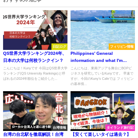
日記ログ
フィリピン情報
QS世界大学ランキング2024年、
Philippines' General
日本の大学は何校ランクイン？
information and what I'm
going to do this summer
こんにちは！Kunyです 今回はQS世界大学
こんにちは、東南アジアを舞台にBOPビ
ランキング(QS University Rankings)と呼
ジネスを研究しているKunyです。 早速で
ばれるの2024年順位をご紹介した...
すが、今回のKuny’s Cafeでは フィリピン
の基本情...
台湾情報
タイランド旅行記
台湾の台北駅を徹底解説！台湾
【安くて楽しいタイは過去？】