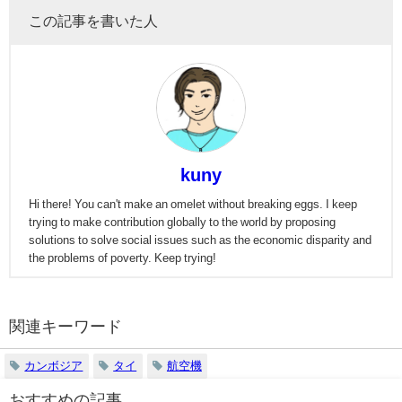
この記事を書いた人
kuny
Hi there! You can't make an omelet without breaking eggs. I keep
trying to make contribution globally to the world by proposing
solutions to solve social issues such as the economic disparity and
the problems of poverty. Keep trying!
関連キーワード
カンボジア
タイ
航空機
おすすめの記事