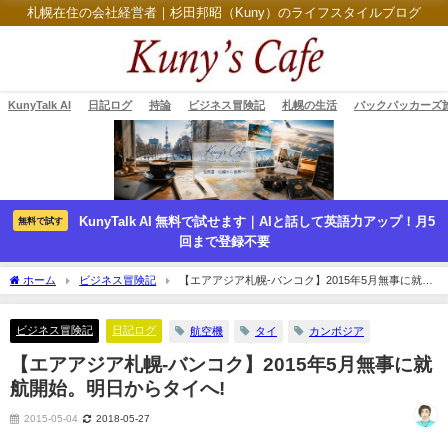
札幌在住の会社経営者｜杉田邦昭（Kuny）のライフスタイルブログ
KunyTalk AI
日記ログ
持論
ビジネス冒険記
札幌の生活
バックパッカーズ
KunyTalk AI 無料で試せます｜AIと話して英語力アップ！月5
無料で試す
回まで登録不要
ホーム
ビジネス冒険記
【エアアジア札幌‐バンコク】2015年5月無事に就航
開始。明日からタイへ!
ビジネス冒険記
日記ログ
航空機
タイ
カンボジア
【エアアジア札幌‐バンコク】2015年5月無事に就
航開始。明日からタイへ!
2015-05-04
2018-05-27