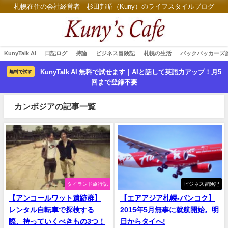
札幌在住の会社経営者｜杉田邦昭（Kuny）のライフスタイルブログ
KunyTalk AI
日記ログ
持論
ビジネス冒険記
札幌の生活
バックパッカーズ
KunyTalk AI 無料で試せます｜AIと話して英語力アップ！月5
無料で試す
回まで登録不要
カンボジアの記事一覧
タイランド旅行記
ビジネス冒険記
【アンコールワット遺跡群】
【エアアジア札幌‐バンコク】
レンタル自転車で探検する
2015年5月無事に就航開始。明
際、持っていくべきもの3つ！
日からタイへ!