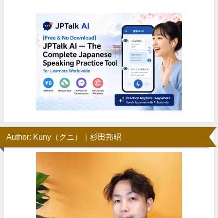
Author: Kuny（クニ）｜杉田邦昭